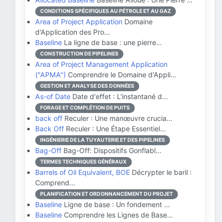
CONDITIONS SPÉCIFIQUES AU PÉTROLE ET AU GAZ
Area of Project Application
Domaine
d'Application des Pro…
Baseline
La ligne de base : une pierre…
CONSTRUCTION DE PIPELINES
Area of Project Management Application
("APMA")
Comprendre le Domaine d'Appli…
GESTION ET ANALYSE DES DONNÉES
As-of Date
Date d'effet : L'instantané d…
FORAGE ET COMPLÉTION DE PUITS
back off
Reculer : Une manœuvre crucia…
Back Off
Reculer : Une Étape Essentiel…
INGÉNIERIE DE LA TUYAUTERIE ET DES PIPELINES
Bag-Off
Bag-Off: Dispositifs Gonflabl…
TERMES TECHNIQUES GÉNÉRAUX
Barrels of Oil Equivalent, BOE
Décrypter le baril :
Comprend…
PLANIFICATION ET ORDONNANCEMENT DU PROJET
Baseline
Ligne de base : Un fondement …
Baseline
Comprendre les Lignes de Base…