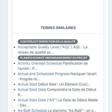
TERMES SIMILAIRES
CONTRÔLE ET INSPECTION DE LA QUALITÉ
Acceptable Quality Level ("AQL")
AQL : Le
niveau de qualité ac…
PLANIFICATION ET ORDONNANCEMENT DU PROJET
Activity Oriented Schedule
Planification de
l'action : P…
Actual and Scheduled Progress
Naviguer l'écart
: Progrès ré…
Actual Start
Début Réel : Un Élément Cruci…
Actual Start Date
Comprendre la Date de Début
R…
Actual Start Date ("AS")
La Date de Début Réelle
: Dév…
As-Built Schedule
Le planning "As-Built" : un o…