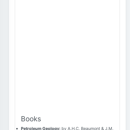
Books
Petroleum Geology:
by A.H.C. Beaumont & J.M.