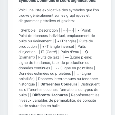
Symboles Communs et Leurs Significations:
Voici une liste explicative des symboles que l'on
trouve généralement sur les graphiques et
diagrammes pétroliers et gaziers:
| Symbole | Description | |---|---| |
•
(Point) |
Point de données individuel, emplacement de
puits ou événement | |
▴
(Triangle) | Puits de
production | |
▾
(Triangle inversé) | Puits
d'injection | |
□
(Carré) | Puits d'eau | |
◇
(Diamant) | Puits de gaz | |
—
(Ligne pleine) |
Ligne de tendance, taux de production ou
données continues | |
--
(Ligne en pointillés) |
Données estimées ou projetées | |
…
(Ligne
pointillée) | Données interrompues ou tendance
historique | |
Différentes Couleurs
| Distinguent
les différentes couches, formations ou types de
puits | |
Différents Hachures
| Représentent les
niveaux variables de perméabilité, de porosité
ou de saturation en huile |