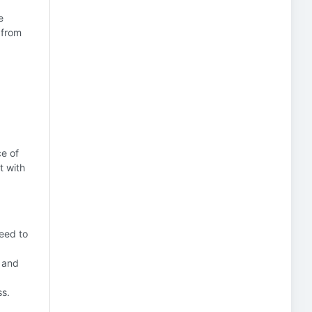
e
 from
ce of
t with
need to
 and
ss.