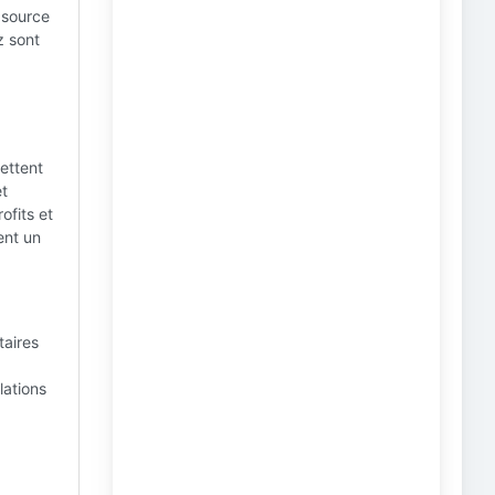
 source
z sont
mettent
et
ofits et
ent un
taires
lations