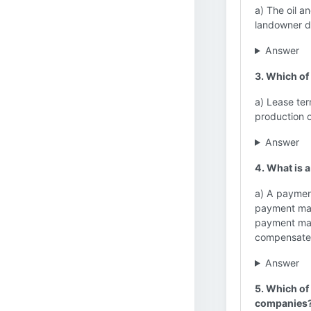
a) The oil 
landowner d
Answer
3. Which of
a) Lease ter
production o
Answer
4. What is 
a) A payment
payment mad
payment mad
compensate 
Answer
5. Which of
companies