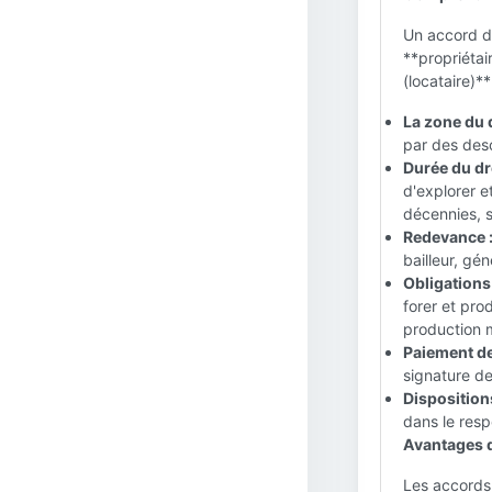
Un accord de
**propriétair
(locataire)**
La zone du d
par des desc
Durée du dro
d'explorer e
décennies, 
Redevance 
bailleur, gé
Obligations
forer et pro
production m
Paiement de
signature de
Disposition
dans le resp
Avantages du
Les accords 