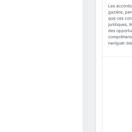
Les accords 
gazière, per
que ces con
juridiques, i
des opportun
compréhensio
naviguer da