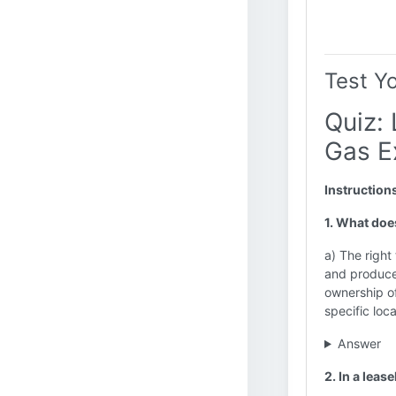
Test Y
Quiz: 
Gas E
Instruction
1. What does
a) The right
and produce 
ownership of
specific loc
Answer
2. In a leas