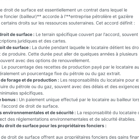
 droit de surface est essentiellement un contrat dans lequel le
e foncier (bailleur)** accorde à l'**entreprise pétrolière et gazière
 certains droits sur les ressources souterraines. Cet accord définit :
roit de surface :
Le terrain spécifique couvert par l'accord, souvent 
riptions juridiques et des cartes.
it de surface :
La durée pendant laquelle le locataire détient les dro
t de produire. Cette durée peut aller de quelques années à plusieurs
souvent avec des options de renouvellement.
:
Le pourcentage des recettes de production payé par le locataire a
néralement un pourcentage fixe du pétrole ou du gaz extrait.
 de forage et de production :
Les responsabilités du locataire pour e
duire du pétrole ou du gaz, souvent avec des délais et des exigence
inimales spécifiques.
 bonus :
Un paiement unique effectué par le locataire au bailleur lors
 l'accord de droit de surface.
s environnementales et de sécurité :
La responsabilité du locataire 
ect des réglementations environnementales et de sécurité établies.
 droit de surface pour les propriétaires fonciers :
de droit de surface offrent aux propriétaires fonciers des gains fina