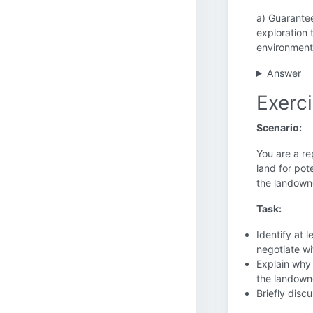
a) Guarantee
exploration 
environmenta
Answer
Exerc
Scenario:
You are a re
land for pot
the landown
Task:
Identify at 
negotiate wi
Explain why
the landown
Briefly disc