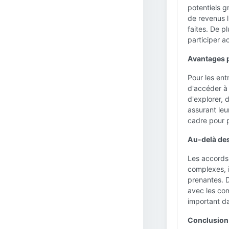
potentiels 
de revenus l
faites. De p
participer a
Avantages po
Pour les ent
d'accéder à 
d'explorer, 
assurant leu
cadre pour p
Au-delà des
Les accords 
complexes, 
prenantes. D
avec les co
important da
Conclusion 