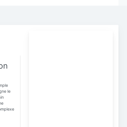
ion
imple
igne le
ain
ne
complexe