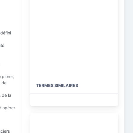
défini
its
u
xplorer,
s de
TERMES SIMILAIRES
 de la
d'opérer
nciers