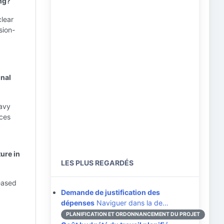
ing?
clear
sion-
onal
eavy
ices
ture in
LES PLUS REGARDÉS
eased
Demande de justification des
dépenses
Naviguer dans la de…
PLANIFICATION ET ORDONNANCEMENT DU PROJET