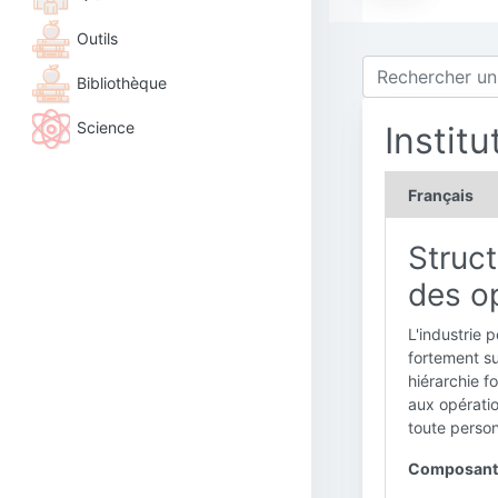
Outils
Bibliothèque
Science
Institu
Français
Struct
des op
L'industrie 
fortement su
hiérarchie f
aux opératio
toute person
Composants c