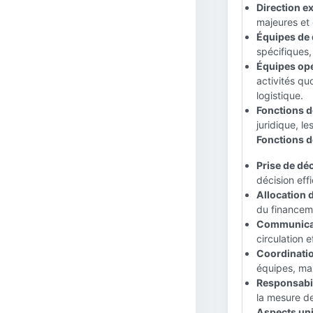
Direction ex
majeures et 
Équipes de d
spécifiques,
Équipes opé
activités quo
logistique.
Fonctions d
juridique, l
Fonctions de
Prise de déc
décision eff
Allocation 
du financeme
Communicat
circulation e
Coordinatio
équipes, max
Responsabil
la mesure d
Aspects uniq