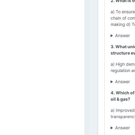
2. What is t
a) To ensure
chain of com
making d) To
Answer
3. What uniq
structure e
a) High dema
regulation a
Answer
4. Which of 
oil & gas?
a) Improved
transparenc
Answer