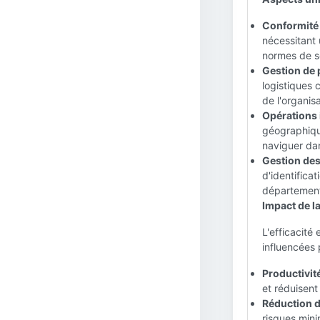
Conformité 
nécessitant 
normes de sé
Gestion de p
logistiques 
de l'organisa
Opérations 
géographique
naviguer dan
Gestion des
d'identifica
départements
Impact de la
L'efficacité 
influencées p
Productivité
et réduisent
Réduction d
risques mini