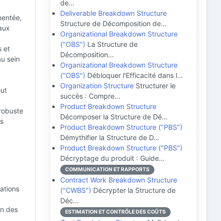
de…
Deliverable Breakdown Structure
mentée,
Structure de Décomposition de…
 aux
Organizational Breakdown Structure
("OBS")
La Structure de
s et
Décomposition…
au sein
Organizational Breakdown Structure
("OBS")
Débloquer l'Efficacité dans l…
Organization Structure
Structurer le
eut
succès : Compre…
Product Breakdown Structure
 robuste
Décomposer la Structure de Dé…
es
Product Breakdown Structure ("PBS")
Démythifier la Structure de D…
Product Breakdown Structure ("PBS")
Décryptage du produit : Guide…
COMMUNICATION ET RAPPORTS
Contract Work Breakdown Structure
rations
("CWBS")
Décrypter la Structure de
Déc…
on des
ESTIMATION ET CONTRÔLE DES COÛTS