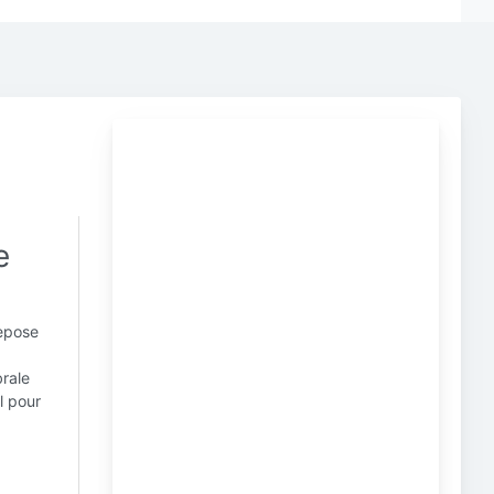
e
repose
brale
l pour