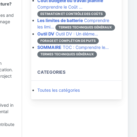
Coût budgété du travail planifié
cture?
Comprendre le Coût …
ESTIMATION ET CONTRÔLE DES COÛTS
ices and
Les limites de batterie
Comprendre
anage
les limi…
TERMES TECHNIQUES GÉNÉRAUX
Outil DV
Outil DV : Un éléme…
FORAGE ET COMPLÉTION DE PUITS
SOMMAIRE
TOC : Comprendre le…
TERMES TECHNIQUES GÉNÉRAUX
n
cation.
CATEGORIES
roject
Toutes les catégories
lved in
ental
ntribute