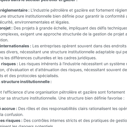
réglementaire :
L'industrie pétrolière et gazière est fortement régle
une structure institutionnelle bien définie pour garantir la conformité
curité, environnementales et légales.
rojet :
Des projets à grande échelle, impliquant des défis technique
complexes, exigent une approche structurée de la gestion de projet 
tion.
internationales :
Les entreprises opèrent souvent dans des endroits
s divers, nécessitant une structure institutionnelle adaptable qui p
s les différences culturelles et les cadres juridiques.
 risques :
Les risques inhérents à l'industrie nécessitent un système
tion, d'évaluation et d'atténuation des risques, nécessitant souvent d
 et des protocoles spécialisés.
 structure institutionnelle :
et l'efficience d'une organisation pétrolière et gazière sont fortement
ar sa structure institutionnelle. Une structure bien définie favorise :
 accrue :
Des rôles et des responsabilités clairs rationalisent les opé
 la confusion.
es risques :
Des contrôles internes stricts et des pratiques de gesti
misent les dangers potentiels.