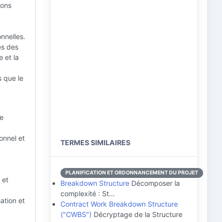
ions
nnelles.
es des
e et la
s que le
de
onnel et
TERMES SIMILAIRES
PLANIFICATION ET ORDONNANCEMENT DU PROJET
 et
Breakdown Structure
Décomposer la
complexité : St…
sation et
Contract Work Breakdown Structure
("CWBS")
Décryptage de la Structure