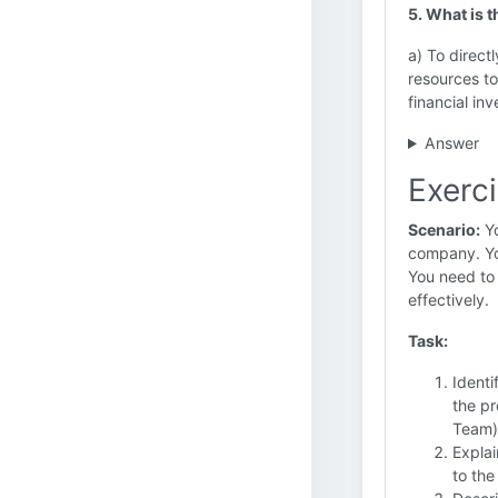
5. What is t
a) To direct
resources to
financial in
Answer
Exerci
Scenario:
Yo
company. You
You need to 
effectively.
Task:
Identi
the pr
Team)
Explai
to the