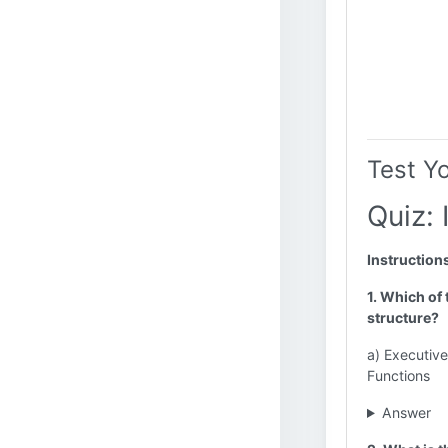
Test Y
Quiz: 
Instruction
1. Which of 
structure?
a) Executiv
Functions
Answer