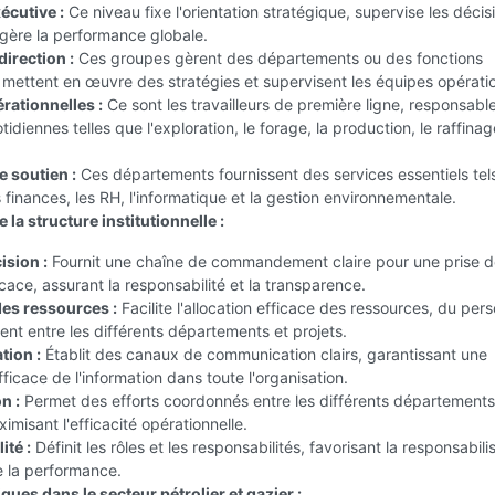
écutive :
Ce niveau fixe l'orientation stratégique, supervise les décis
gère la performance globale.
irection :
Ces groupes gèrent des départements ou des fonctions
 mettent en œuvre des stratégies et supervisent les équipes opératio
rationnelles :
Ce sont les travailleurs de première ligne, responsabl
tidiennes telles que l'exploration, le forage, la production, le raffinag
e soutien :
Ces départements fournissent des services essentiels tel
es finances, les RH, l'informatique et la gestion environnementale.
 la structure institutionnelle :
ision :
Fournit une chaîne de commandement claire pour une prise 
icace, assurant la responsabilité et la transparence.
des ressources :
Facilite l'allocation efficace des ressources, du pers
nt entre les différents départements et projets.
ion :
Établit des canaux de communication clairs, garantissant une
fficace de l'information dans toute l'organisation.
n :
Permet des efforts coordonnés entre les différents départements
imisant l'efficacité opérationnelle.
ité :
Définit les rôles et les responsabilités, favorisant la responsabili
e la performance.
ues dans le secteur pétrolier et gazier :