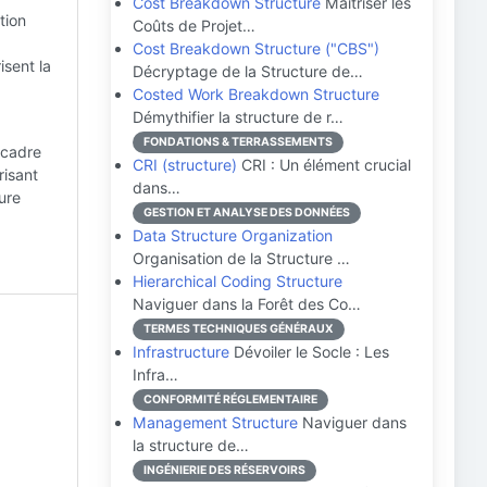
Cost Breakdown Structure
Maîtriser les
tion
Coûts de Projet…
Cost Breakdown Structure ("CBS")
isent la
Décryptage de la Structure de…
Costed Work Breakdown Structure
Démythifier la structure de r…
FONDATIONS & TERRASSEMENTS
n cadre
CRI (structure)
CRI : Un élément crucial
risant
dans…
ure
GESTION ET ANALYSE DES DONNÉES
Data Structure Organization
Organisation de la Structure …
Hierarchical Coding Structure
Naviguer dans la Forêt des Co…
TERMES TECHNIQUES GÉNÉRAUX
Infrastructure
Dévoiler le Socle : Les
Infra…
CONFORMITÉ RÉGLEMENTAIRE
Management Structure
Naviguer dans
la structure de…
INGÉNIERIE DES RÉSERVOIRS