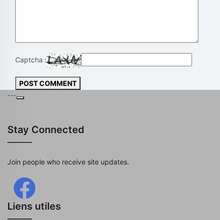
Captcha :
POST COMMENT
---
Stay Connected
Join people who receive site updates.
Liens utiles