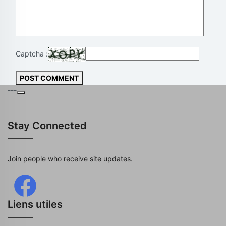
Captcha :
POST COMMENT
---
Stay Connected
Join people who receive site updates.
Liens utiles