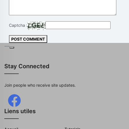
Captcha :
POST COMMENT
---
Stay Connected
Join people who receive site updates.
Liens utiles