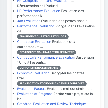
HR Compensation and Evaluation
La
Rémunération et l'Évaluati…
HR Performance Evaluation
Évaluation des
performances R…
Job Evaluation
Évaluation des postes dans l'…
Performance Evaluation
Plonger dans l'évaluation
de …
TRAITEMENT DU PÉTROLE ET DU GAZ
Contractor Evaluation
Évaluation des
entrepreneurs …
GESTION DES CONTRATS ET DU PÉRIMÈTRE
Contractor's Performance Evaluation
Suspension
: Un outil essenti…
CONFORMITÉ RÉGLEMENTAIRE
Economic Evaluation
Décrypter les chiffres :
Éval…
PLANIFICATION ET ORDONNANCEMENT DU PROJET
Evaluation Factors
Évaluer le meilleur choix : c…
Evaluation of Progress
Garder votre projet sur la
bo…
Graphical Evaluation and Review Technique