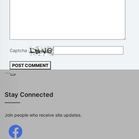
Captcha :
POST COMMENT
---
Stay Connected
Join people who receive site updates.