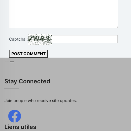
Captcha :
POST COMMENT
---
Stay Connected
Join people who receive site updates.
Liens utiles