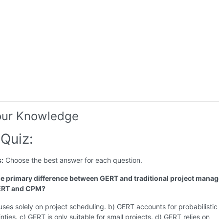
our Knowledge
Quiz:
s:
Choose the best answer for each question.
the primary difference between GERT and traditional project mana
PERT and CPM?
ses solely on project scheduling. b) GERT accounts for probabilistic
nties. c) GERT is only suitable for small projects. d) GERT relies on