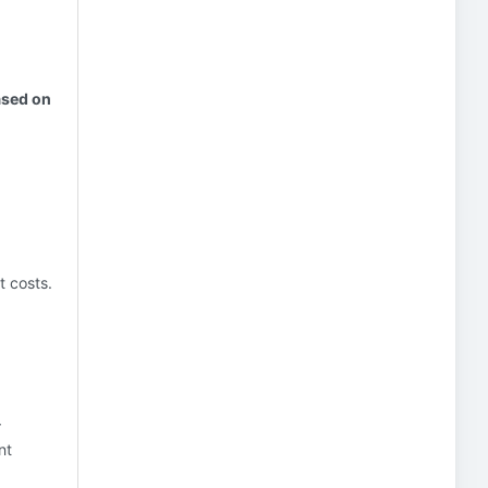
ased on
 costs.
r
nt