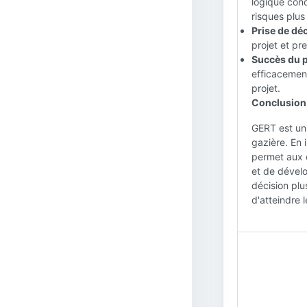
logique cond
risques plus
Prise de déc
projet et pr
Succès du p
efficacement
projet.
Conclusion 
GERT est un 
gazière. En 
permet aux c
et de dévelo
décision plu
d'atteindre l