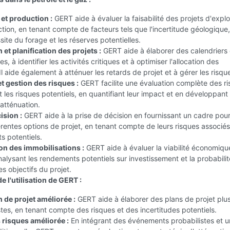
 et production :
GERT aide à évaluer la faisabilité des projets d'explo
tion, en tenant compte de facteurs tels que l'incertitude géologique,
site du forage et les réserves potentielles.
n et planification des projets :
GERT aide à élaborer des calendriers
tes, à identifier les activités critiques et à optimiser l'allocation des
Il aide également à atténuer les retards de projet et à gérer les risqu
t gestion des risques :
GERT facilite une évaluation complète des r
nt les risques potentiels, en quantifiant leur impact et en développant
'atténuation.
ision :
GERT aide à la prise de décision en fournissant un cadre pou
érentes options de projet, en tenant compte de leurs risques associés
ts potentiels.
on des immobilisations :
GERT aide à évaluer la viabilité économiqu
nalysant les rendements potentiels sur investissement et la probabilit
es objectifs du projet.
 l'utilisation de GERT :
n de projet améliorée :
GERT aide à élaborer des plans de projet plus
istes, en tenant compte des risques et des incertitudes potentiels.
 risques améliorée :
En intégrant des événements probabilistes et 