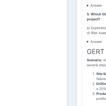
Answer
5. Which Oil
project?
a) Explorati
d) Risk As
Answer
GERT 
Scenario:
An
several step
Site S
failur
Drilli
a 20% 
Produ
profit