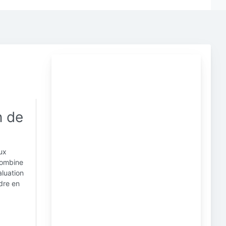
n de
eux
 combine
luation
dre en