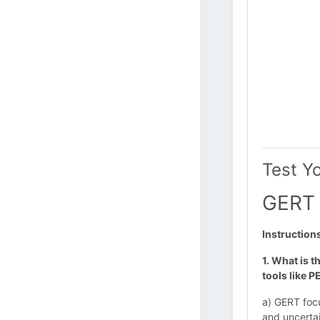
Test Y
GERT 
Instruction
1. What is 
tools like 
a) GERT focu
and uncertai