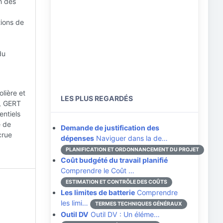
n des
tions de
du
lière et
LES PLUS REGARDÉS
e, GERT
entiels
e de
Demande de justification des
crue
dépenses
Naviguer dans la de…
PLANIFICATION ET ORDONNANCEMENT DU PROJET
Coût budgété du travail planifié
Comprendre le Coût …
ESTIMATION ET CONTRÔLE DES COÛTS
Les limites de batterie
Comprendre
les limi…
TERMES TECHNIQUES GÉNÉRAUX
Outil DV
Outil DV : Un éléme…