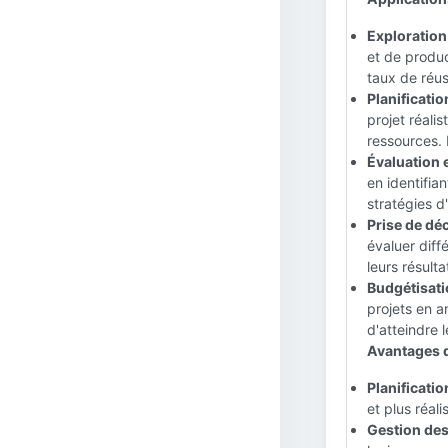
Exploration
et de produc
taux de réus
Planificatio
projet réalis
ressources. 
Évaluation e
en identifia
stratégies d
Prise de déc
évaluer diff
leurs résulta
Budgétisati
projets en a
d'atteindre l
Avantages de
Planificatio
et plus réal
Gestion des