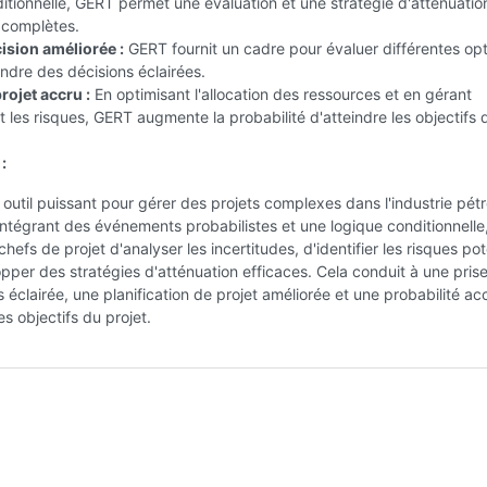
itionnelle, GERT permet une évaluation et une stratégie d'atténuatio
 complètes.
ision améliorée :
GERT fournit un cadre pour évaluer différentes op
endre des décisions éclairées.
rojet accru :
En optimisant l'allocation des ressources et en gérant
 les risques, GERT augmente la probabilité d'atteindre les objectifs 
:
outil puissant pour gérer des projets complexes dans l'industrie pétro
intégrant des événements probabilistes et une logique conditionnell
hefs de projet d'analyser les incertitudes, d'identifier les risques pot
pper des stratégies d'atténuation efficaces. Cela conduit à une pris
s éclairée, une planification de projet améliorée et une probabilité ac
es objectifs du projet.