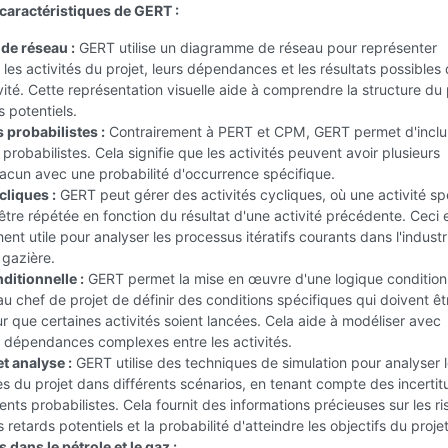
 caractéristiques de GERT :
de réseau :
GERT utilise un diagramme de réseau pour représenter
 les activités du projet, leurs dépendances et les résultats possibles
ité. Cette représentation visuelle aide à comprendre la structure du 
s potentiels.
probabilistes :
Contrairement à PERT et CPM, GERT permet d'inclu
robabilistes. Cela signifie que les activités peuvent avoir plusieurs
hacun avec une probabilité d'occurrence spécifique.
cliques :
GERT peut gérer des activités cycliques, où une activité sp
être répétée en fonction du résultat d'une activité précédente. Ceci 
ment utile pour analyser les processus itératifs courants dans l'industr
 gazière.
ditionnelle :
GERT permet la mise en œuvre d'une logique conditionn
u chef de projet de définir des conditions spécifiques qui doivent êt
r que certaines activités soient lancées. Cela aide à modéliser avec
s dépendances complexes entre les activités.
t analyse :
GERT utilise des techniques de simulation pour analyser 
 du projet dans différents scénarios, en tenant compte des incertit
ts probabilistes. Cela fournit des informations précieuses sur les r
s retards potentiels et la probabilité d'atteindre les objectifs du projet
 dans le pétrole et le gaz :