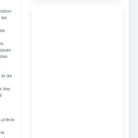
ration
 les
 de
es.
isques
 des
r
 et de
e des
é
 précis
une