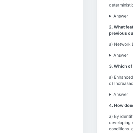
deterministic
Answer
2. What fea
previous o
a) Network D
Answer
3. Which of 
a) Enhanced
d) Increased
Answer
4. How does
a) By identi
developing m
conditions. 