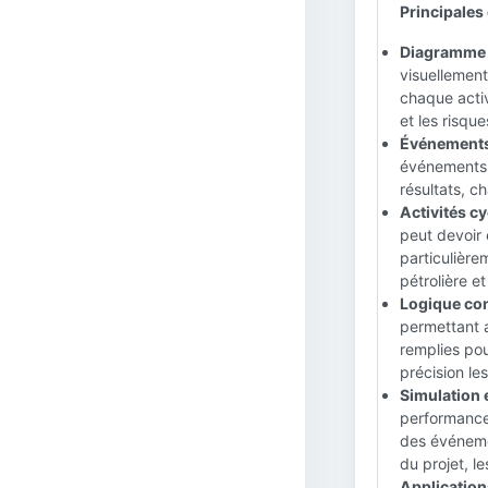
Principales
Diagramme 
visuellement
chaque activ
et les risque
Événements 
événements p
résultats, c
Activités cy
peut devoir 
particulière
pétrolière et
Logique con
permettant a
remplies pou
précision le
Simulation e
performances
des événemen
du projet, le
Applications