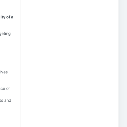
ity of a
geting
olves
nce of
ess and