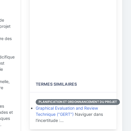
 de
projet
re des
écifique
est
ie
elle,
TERMES SIMILAIRES
re
PLANIFICATION ET ORDONNANCEMENT DU PROJET
les
Graphical Evaluation and Review
udes et
Technique ("GERT")
Naviguer dans
isques
l'incertitude :…
.