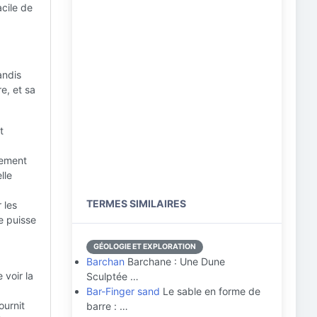
cile de
andis
e, et sa
t
lement
lle
TERMES SIMILAIRES
 les
e puisse
GÉOLOGIE ET EXPLORATION
Barchan
Barchane : Une Dune
 voir la
Sculptée …
Bar-Finger sand
Le sable en forme de
ournit
barre : …