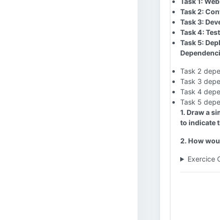
Task 1: Web
Task 2: Con
Task 3: Dev
Task 4: Tes
Task 5: Dep
Dependenci
Task 2 depe
Task 3 depe
Task 4 depe
Task 5 depe
1. Draw a s
to indicate
2. How woul
Exercice 