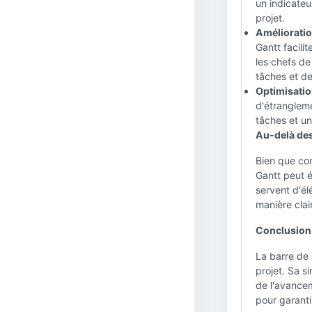
un indicateu
projet.
Amélioratio
Gantt facili
les chefs d
tâches et d
Optimisatio
d'étrangleme
tâches et un
Au-delà de
Bien que co
Gantt peut é
servent d'él
manière clai
Conclusion
La barre de 
projet. Sa s
de l'avancem
pour garantir