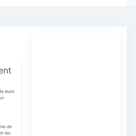
ent
de leurs
 un
mme de
nt les