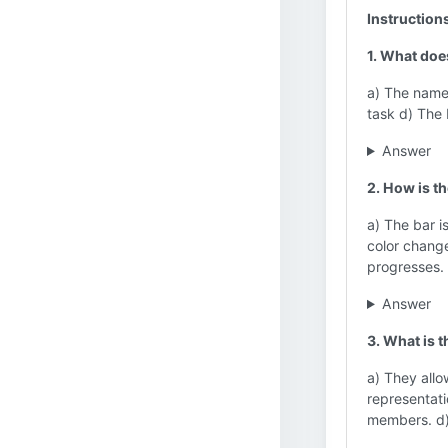
Instruction
1. What doe
a) The name 
task d) The 
Answer
2. How is t
a) The bar i
color change
progresses. 
Answer
3. What is 
a) They allo
representati
members. d) 