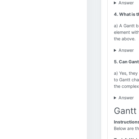
Answer
4. What is 
a) A Gantt b
element with
the above.
Answer
5. Can Gant
a) Yes, they
to Gantt cha
the complexi
Answer
Gantt 
Instruction
Below are th