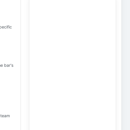
pecific
e bar's
t team