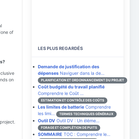
l
None of
LES PLUS REGARDÉS
ts?
Demande de justification des
clusive
dépenses
Naviguer dans la de…
ends on
PLANIFICATION ET ORDONNANCEMENT DU PROJET
Coût budgété du travail planifié
Comprendre le Coût …
ESTIMATION ET CONTRÔLE DES COÛTS
Les limites de batterie
Comprendre
les limi…
TERMES TECHNIQUES GÉNÉRAUX
Outil DV
Outil DV : Un éléme…
project.
FORAGE ET COMPLÉTION DE PUITS
SOMMAIRE
TOC : Comprendre le…