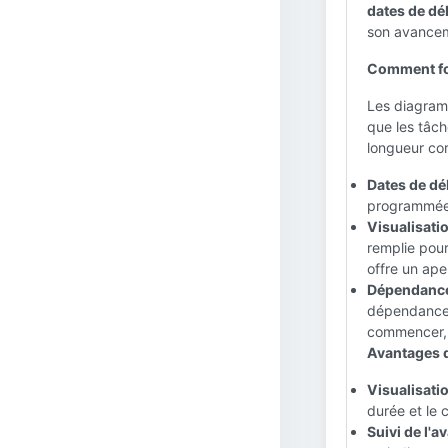
dates de déb
son avanceme
Comment fon
Les diagramm
que les tâch
longueur cor
Dates de déb
programmée d
Visualisati
remplie pour
offre un aper
Dépendance
dépendances 
commencer, l
Avantages de
Visualisatio
durée et le 
Suivi de l'a