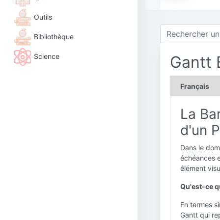
Outils
Bibliothèque
Science
Gantt 
Français
La Bar
d'un P
Dans le doma
échéances es
élément visue
Qu'est-ce q
En termes s
Gantt qui re