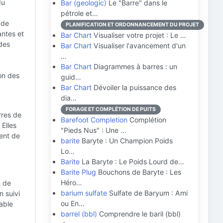
du
Bar (geologic)
Le "Barre" dans le
pétrole et…
 de
PLANIFICATION ET ORDONNANCEMENT DU PROJET
antes et
Bar Chart
Visualiser votre projet : Le …
des
Bar Chart
Visualiser l'avancement d'un
…
Bar Chart
Diagrammes à barres : un
on des
guid…
Bar Chart
Dévoiler la puissance des
dia…
FORAGE ET COMPLÉTION DE PUITS
rres de
Barefoot Completion
Complétion
 Elles
"Pieds Nus" : Une …
ent de
barite
Baryte : Un Champion Poids
Lo…
Barite
La Baryte : Le Poids Lourd de…
Barite Plug
Bouchons de Baryte : Les
Héro…
n de
barium sulfate
Sulfate de Baryum : Ami
n suivi
ou En…
sable
barrel (bbl)
Comprendre le baril (bbl)