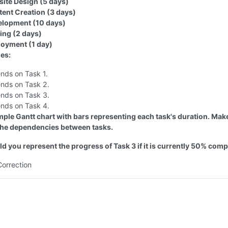
site Design (5 days)
tent Creation (3 days)
elopment (10 days)
ting (2 days)
loyment (1 day)
es:
nds on Task 1.
nds on Task 2.
nds on Task 3.
nds on Task 4.
imple Gantt chart with bars representing each task's duration. Mak
 the dependencies between tasks.
d you represent the progress of Task 3 if it is currently 50% comp
Correction