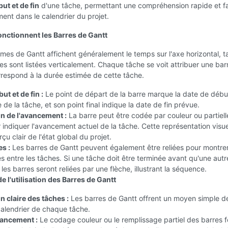
ut et de fin
d'une tâche, permettant une compréhension rapide et fa
nt dans le calendrier du projet.
ctionnent les Barres de Gantt
es de Gantt affichent généralement le temps sur l'axe horizontal, t
es sont listées verticalement. Chaque tâche se voit attribuer une barr
respond à la durée estimée de cette tâche.
ut et de fin :
Le point de départ de la barre marque la date de débu
e la tâche, et son point final indique la date de fin prévue.
on de l'avancement :
La barre peut être codée par couleur ou partiel
 indiquer l'avancement actuel de la tâche. Cette représentation visue
çu clair de l'état global du projet.
s :
Les barres de Gantt peuvent également être reliées pour montrer
entre les tâches. Si une tâche doit être terminée avant qu'une autr
es barres seront reliées par une flèche, illustrant la séquence.
 l'utilisation des Barres de Gantt
n claire des tâches :
Les barres de Gantt offrent un moyen simple de
calendrier de chaque tâche.
vancement :
Le codage couleur ou le remplissage partiel des barres f