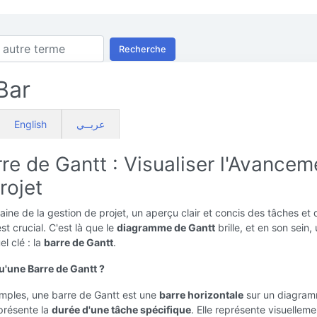
Recherche
Bar
English
عربــي
re de Gantt : Visualiser l'Avancem
rojet
ine de la gestion de projet, un aperçu clair et concis des tâches et 
t crucial. C'est là que le
diagramme de Gantt
brille, et en son sein,
l clé : la
barre de Gantt
.
u'une Barre de Gantt ?
imples, une barre de Gantt est une
barre horizontale
sur un diagra
présente la
durée d'une tâche spécifique
. Elle représente visuelleme