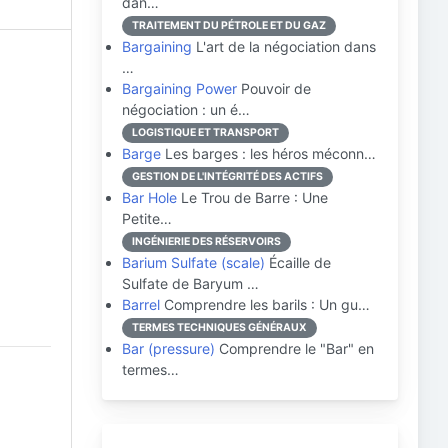
dan…
TRAITEMENT DU PÉTROLE ET DU GAZ
Bargaining
L'art de la négociation dans
…
Bargaining Power
Pouvoir de
négociation : un é…
LOGISTIQUE ET TRANSPORT
Barge
Les barges : les héros méconn…
GESTION DE L'INTÉGRITÉ DES ACTIFS
Bar Hole
Le Trou de Barre : Une
Petite…
INGÉNIERIE DES RÉSERVOIRS
Barium Sulfate (scale)
Écaille de
Sulfate de Baryum …
Barrel
Comprendre les barils : Un gu…
TERMES TECHNIQUES GÉNÉRAUX
Bar (pressure)
Comprendre le "Bar" en
termes…