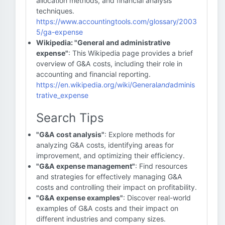
allocation methods, and financial analysis
techniques.
https://www.accountingtools.com/glossary/2003
5/ga-expense
Wikipedia: "General and administrative
expense"
: This Wikipedia page provides a brief
overview of G&A costs, including their role in
accounting and financial reporting.
https://en.wikipedia.org/wiki/General
and
adminis
trative_expense
Search Tips
"G&A cost analysis"
: Explore methods for
analyzing G&A costs, identifying areas for
improvement, and optimizing their efficiency.
"G&A expense management"
: Find resources
and strategies for effectively managing G&A
costs and controlling their impact on profitability.
"G&A expense examples"
: Discover real-world
examples of G&A costs and their impact on
different industries and company sizes.