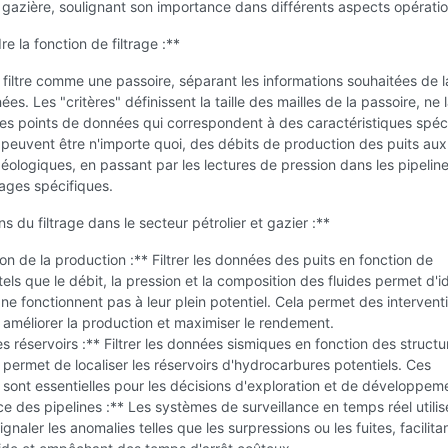
t gazière, soulignant son importance dans différents aspects opératio
 la fonction de filtrage :**
filtre comme une passoire, séparant les informations souhaitées de l
es. Les "critères" définissent la taille des mailles de la passoire, ne 
es points de données qui correspondent à des caractéristiques spéc
 peuvent être n'importe quoi, des débits de production des puits aux
éologiques, en passant par les lectures de pression dans les pipeline
ages spécifiques.
s du filtrage dans le secteur pétrolier et gazier :**
on de la production :** Filtrer les données des puits en fonction de
els que le débit, la pression et la composition des fluides permet d'id
i ne fonctionnent pas à leur plein potentiel. Cela permet des intervent
 améliorer la production et maximiser le rendement.
s réservoirs :** Filtrer les données sismiques en fonction des structu
permet de localiser les réservoirs d'hydrocarbures potentiels. Ces
 sont essentielles pour les décisions d'exploration et de développem
ce des pipelines :** Les systèmes de surveillance en temps réel utili
signaler les anomalies telles que les surpressions ou les fuites, facilita