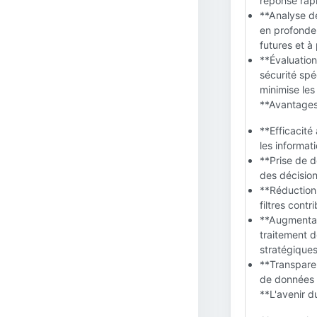
réponse rap
**Analyse de
en profondeu
futures et à
**Évaluation
sécurité spé
minimise les
**Avantages d
**Efficacité
les informat
**Prise de d
des décisions
**Réduction d
filtres cont
**Augmentati
traitement d
stratégiques
**Transparen
de données s
**L'avenir du