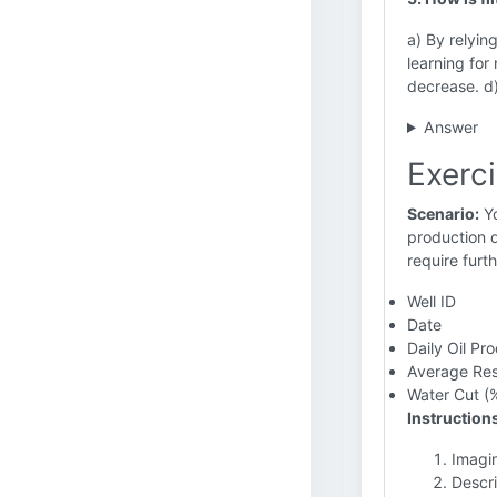
a) By relyin
learning for
decrease. d
Answer
Exerci
Scenario:
Yo
production d
require furt
Well ID
Date
Daily Oil Pr
Average Rese
Water Cut (
Instruction
Imagin
Descri