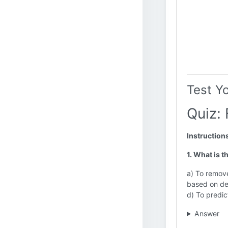
Test Y
Quiz: 
Instruction
1. What is t
a) To remove
based on def
d) To predict
Answer