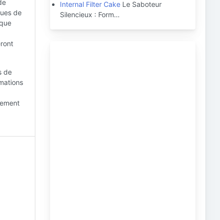
de
Internal Filter Cake
Le Saboteur
ques de
Silencieux : Form…
ique
eront
s de
rmations
ppement