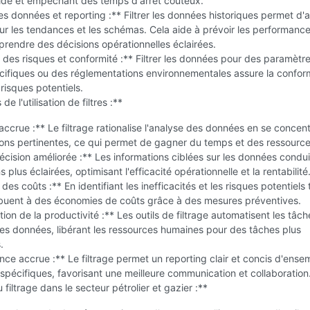
ide et empêchant des temps d'arrêt coûteux.
s données et reporting :** Filtrer les données historiques permet d'
r les tendances et les schémas. Cela aide à prévoir les performanc
 prendre des décisions opérationnelles éclairées.
 des risques et conformité :** Filtrer les données pour des paramètr
cifiques ou des réglementations environnementales assure la conform
 risques potentiels.
e l'utilisation de filtres :**
 accrue :** Le filtrage rationalise l'analyse des données en se concen
ions pertinentes, ce qui permet de gagner du temps et des ressource
écision améliorée :** Les informations ciblées sur les données condu
 plus éclairées, optimisant l'efficacité opérationnelle et la rentabilité
es coûts :** En identifiant les inefficacités et les risques potentiels t
ribuent à des économies de coûts grâce à des mesures préventives.
on de la productivité :** Les outils de filtrage automatisent les tâc
es données, libérant les ressources humaines pour des tâches plus
.
ce accrue :** Le filtrage permet un reporting clair et concis d'ense
pécifiques, favorisant une meilleure communication et collaboration
 filtrage dans le secteur pétrolier et gazier :**