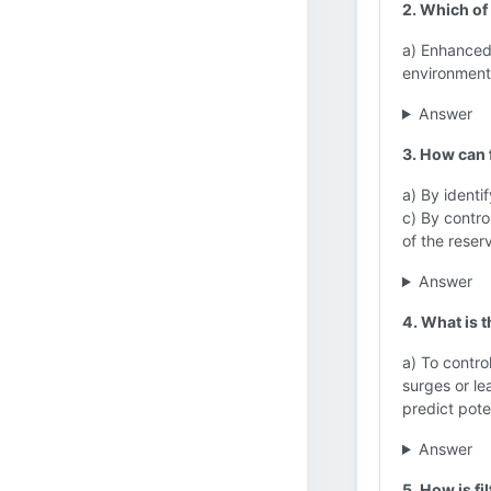
2. Which of 
a) Enhanced
environment
Answer
3. How can f
a) By identi
c) By contro
of the reserv
Answer
4. What is t
a) To contro
surges or le
predict poten
Answer
5. How is fi