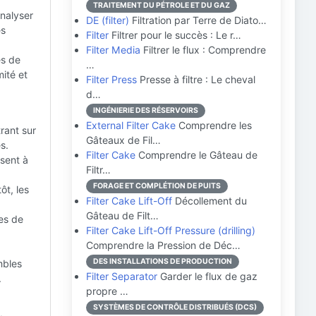
TRAITEMENT DU PÉTROLE ET DU GAZ
analyser
DE (filter)
Filtration par Terre de Diato…
es
Filter
Filtrer pour le succès : Le r…
Filter Media
Filtrer le flux : Comprendre
es de
…
ité et
Filter Press
Presse à filtre : Le cheval
d…
INGÉNIERIE DES RÉSERVOIRS
External Filter Cake
Comprendre les
trant sur
Gâteaux de Fil…
s.
Filter Cake
Comprendre le Gâteau de
isent à
Filtr…
.
FORAGE ET COMPLÉTION DE PUITS
ôt, les
Filter Cake Lift-Off
Décollement du
Gâteau de Filt…
hes de
Filter Cake Lift-Off Pressure (drilling)
Comprendre la Pression de Déc…
DES INSTALLATIONS DE PRODUCTION
mbles
Filter Separator
Garder le flux de gaz
.
propre …
SYSTÈMES DE CONTRÔLE DISTRIBUÉS (DCS)