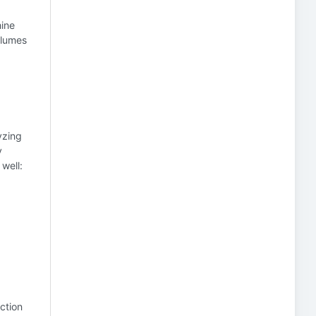
hine
olumes
yzing
y
 well:
uction