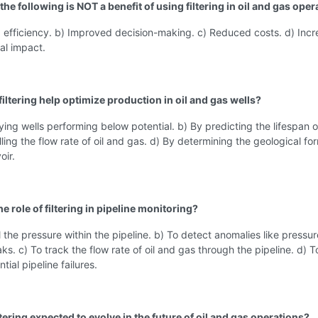
the following is NOT a benefit of using filtering in oil and gas ope
 efficiency. b) Improved decision-making. c) Reduced costs. d) Inc
al impact.
iltering help optimize production in oil and gas wells?
fying wells performing below potential. b) By predicting the lifespan of
lling the flow rate of oil and gas. d) By determining the geological fo
oir.
he role of filtering in pipeline monitoring?
l the pressure within the pipeline. b) To detect anomalies like pressur
aks. c) To track the flow rate of oil and gas through the pipeline. d) T
tial pipeline failures.
ltering expected to evolve in the future of oil and gas operations?