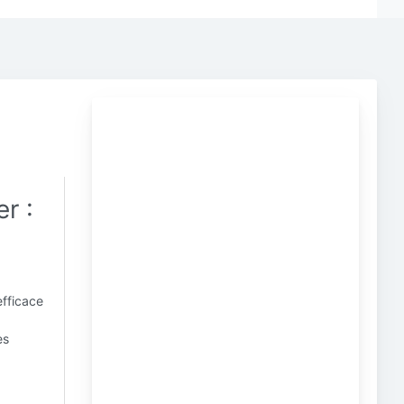
er :
efficace
es