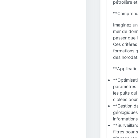
pétrolière e
**Comprendre
Imaginez un 
mer de donné
passer que l
Ces critères
formations g
des horodat
**Application
**Optimisati
paramètres t
les puits qu
ciblées pour
**Gestion de
géologiques 
informations
**Surveillan
filtres pour 