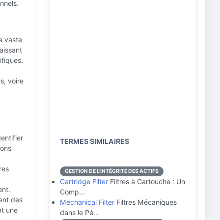
nnels.
a vaste
laissant
ifiques.
s, voire
entifier
TERMES SIMILAIRES
ions
res
GESTION DE L'INTÉGRITÉ DES ACTIFS
Cartridge Filter
Filtres à Cartouche : Un
ent.
Comp…
sent des
Mechanical Filter
Filtres Mécaniques
nt une
dans le Pé…