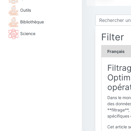
Outils
Bibliothèque
Science
Filter
Français
Filtra
Optimi
opéra
Dans le mon
des données 
**filtrage**
spécifiques 
Cet article s