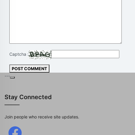
Captcha :
POST COMMENT
---
Stay Connected
Join people who receive site updates.