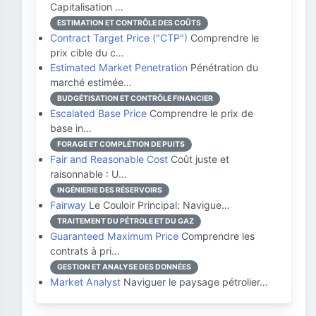
Capitalisation …
ESTIMATION ET CONTRÔLE DES COÛTS
Contract Target Price ("CTP")
Comprendre le
prix cible du c…
Estimated Market Penetration
Pénétration du
marché estimée…
BUDGÉTISATION ET CONTRÔLE FINANCIER
Escalated Base Price
Comprendre le prix de
base in…
FORAGE ET COMPLÉTION DE PUITS
Fair and Reasonable Cost
Coût juste et
raisonnable : U…
INGÉNIERIE DES RÉSERVOIRS
Fairway
Le Couloir Principal: Navigue…
TRAITEMENT DU PÉTROLE ET DU GAZ
Guaranteed Maximum Price
Comprendre les
contrats à pri…
GESTION ET ANALYSE DES DONNÉES
Market Analyst
Naviguer le paysage pétrolier…