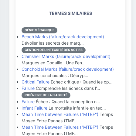
TERMES SIMILAIRES
GÉNIE MÉCANIQUE
Beach Marks (failure/crack development)
Dévoiler les secrets des marq…
GESTION DE L'INTÉGRITÉ DES ACTIFS
Clamshell Marks (failure/crack development)
Marques en Coquille : Une Fen…
Conchoidal Marks (failure/crack development)
Marques conchoïdales : Décryp…
Critical Failure
Echec critique : Quand les op…
Failure
Comprendre les échecs dans l'…
INGÉNIERIE DE LA FIABILITÉ
Failure
Échec : Quand la conception n…
Infant Failure
La mortalité infantile en tec…
Mean Time between Failures ("MTBF")
Temps
Moyen Entre Pannes (TMF…
Mean Time Between Failures ("MTBF")
Temps
Moyen Entre Pannes (TMF…