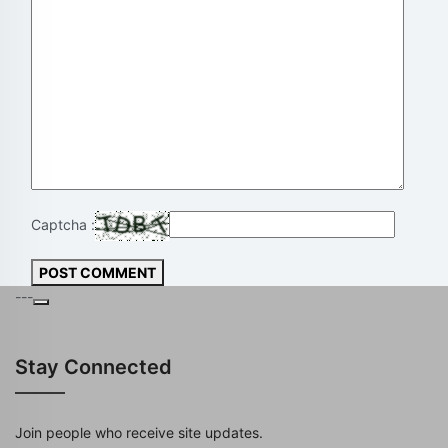
Captcha :
POST COMMENT
---
Stay Connected
Join people who receive site updates.