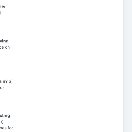
its
d
lving
ce on
ain?
a)
 c)
cting
b)
nes for