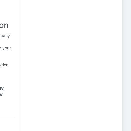
ion
mpany
n your
tion.
gy.
ew