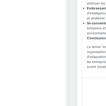
atténuer les
Embrassant 
d'intelligenc
et améliore
Se concentra
émissions e
environnemen
Conclusion 
Le terme "en
organisation
d'adaptation
les entrepri
avenir durab