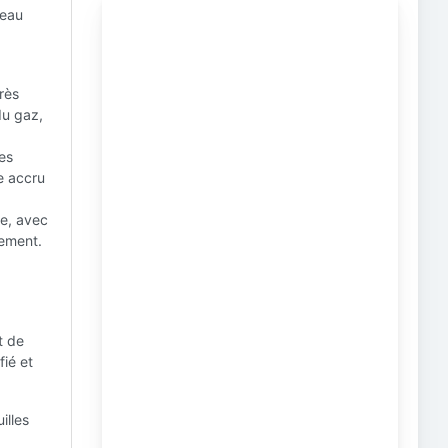
veau
rès
du gaz,
es
e accru
de, avec
tement.
t de
fié et
illes