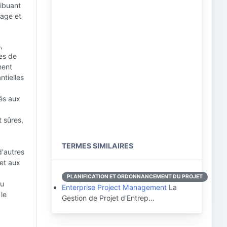
ribuant
nage et
,
ves de
ment
ntielles
sés aux
t sûres,
TERMES SIMILAIRES
d'autres
 et aux
PLANIFICATION ET ORDONNANCEMENT DU PROJET
du
Enterprise Project Management
La
 le
Gestion de Projet d'Entrep…