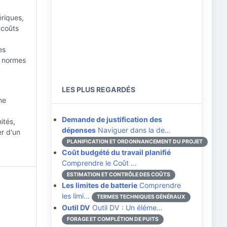
riques,
s coûts
es
x normes
LES PLUS REGARDÉS
ne
Demande de justification des
ités,
dépenses
Naviguer dans la de…
er d'un
PLANIFICATION ET ORDONNANCEMENT DU PROJET
Coût budgété du travail planifié
Comprendre le Coût …
ESTIMATION ET CONTRÔLE DES COÛTS
Les limites de batterie
Comprendre
les limi…
TERMES TECHNIQUES GÉNÉRAUX
Outil DV
Outil DV : Un éléme…
FORAGE ET COMPLÉTION DE PUITS