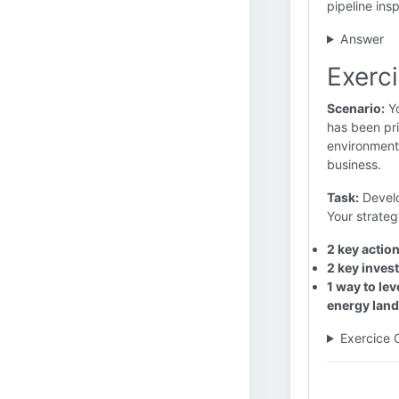
pipeline ins
Answer
Exerci
Scenario:
Yo
has been pri
environmenta
business.
Task:
Develo
Your strateg
2 key actio
2 key inves
1 way to lev
energy lan
Exercice 