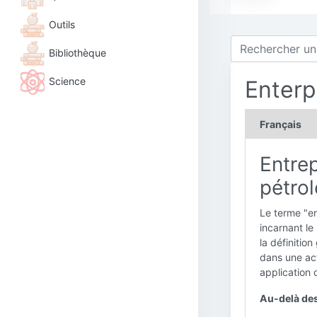
Outils
Bibliothèque
Science
Enterp
Français
Entrep
pétrol
Le terme "en
incarnant le
la définitio
dans une act
application 
Au-delà des 