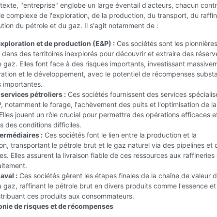
exte, "entreprise" englobe un large éventail d'acteurs, chacun cont
rie complexe de l'exploration, de la production, du transport, du raffi
bution du pétrole et du gaz. Il s'agit notamment de :
exploration et de production (E&P) :
Ces sociétés sont les pionnières
 dans des territoires inexplorés pour découvrir et extraire des réser
e gaz. Elles font face à des risques importants, investissant massive
ration et le développement, avec le potentiel de récompenses substa
s importantes.
services pétroliers :
Ces sociétés fournissent des services spéciali
, notamment le forage, l'achèvement des puits et l'optimisation de la
Elles jouent un rôle crucial pour permettre des opérations efficaces e
 des conditions difficiles.
termédiaires :
Ces sociétés font le lien entre la production et la
, transportant le pétrole brut et le gaz naturel via des pipelines et 
es. Elles assurent la livraison fiable de ces ressources aux raffineries
aitement.
aval :
Ces sociétés gèrent les étapes finales de la chaîne de valeur 
u gaz, raffinant le pétrole brut en divers produits comme l'essence et
istribuant ces produits aux consommateurs.
nie de risques et de récompenses