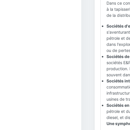
Dans ce cont
à la tapisse
de la distri
Sociétés d'
s'aventurant
pétrole et d
dans l'explo
ou de perte
Sociétés de 
sociétés E&P
production. 
souvent dans
Sociétés in
consommation
infrastructur
usines de tr
Sociétés en 
pétrole et d
diesel, et d
Une sympho