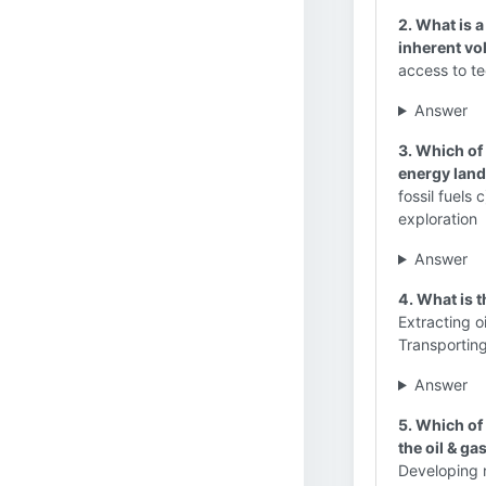
2. What is a
inherent vol
access to t
Answer
3. Which of 
energy lan
fossil fuels
exploration
Answer
4. What is 
Extracting o
Transporting
Answer
5. Which of
the oil & ga
Developing n