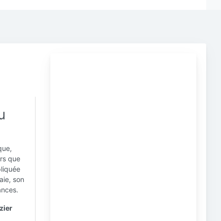
u
que,
ors que
pliquée
aie, son
ances.
zier