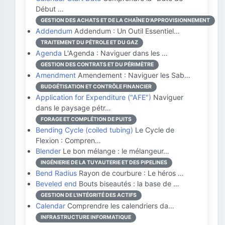
Début …
GESTION DES ACHATS ET DE LA CHAÎNE D'APPROVISIONNEMENT
Addendum
Addendum : Un Outil Essentiel…
TRAITEMENT DU PÉTROLE ET DU GAZ
Agenda
L'Agenda : Naviguer dans les …
GESTION DES CONTRATS ET DU PÉRIMÈTRE
Amendment
Amendement : Naviguer les Sab…
BUDGÉTISATION ET CONTRÔLE FINANCIER
Application for Expenditure ("AFE")
Naviguer
dans le paysage pétr…
FORAGE ET COMPLÉTION DE PUITS
Bending Cycle (coiled tubing)
Le Cycle de
Flexion : Compren…
Blender
Le bon mélange : le mélangeur…
INGÉNIERIE DE LA TUYAUTERIE ET DES PIPELINES
Bend Radius
Rayon de courbure : Le héros …
Beveled end
Bouts biseautés : la base de …
GESTION DE L'INTÉGRITÉ DES ACTIFS
Calendar
Comprendre les calendriers da…
INFRASTRUCTURE INFORMATIQUE