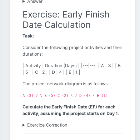
Answer
Exercise: Early Finish
Date Calculation
Task:
Consider the following project activities and their
durations:
| Activity | Duration (Days) | |---|---| | A | 3 | | B
| 5 | | C | 2 | | D | 4 | | E | 1 |
The project network diagram is as follows:
A (3) / \ B (5) C (2) \ / D (4) \ E (1)
Calculate the Early Finish Date (EF) for each
activity, assuming the project starts on Day 1.
Exercice Correction