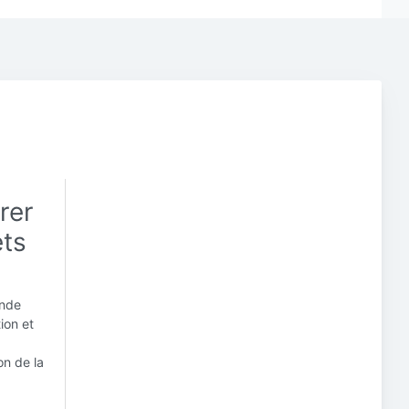
rer
ets
ande
ion et
on de la