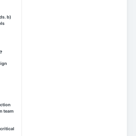
ds. b)
els
?
sign
uction
gn team
ritical