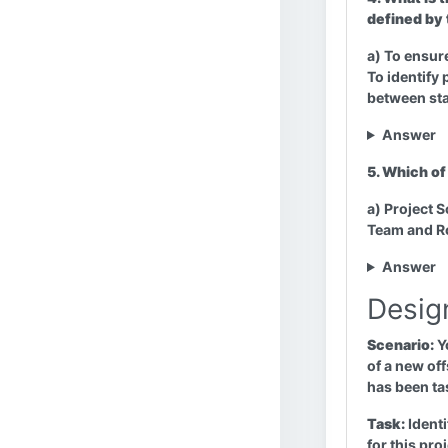
defined by
a) To ensur
To identify
between sta
Answer
5. Which of
a) Project 
Team and Ro
Answer
Desig
Scenario:
Yo
of a new of
has been ta
Task:
Identi
for this pr