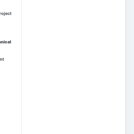
roject
hnical
nt