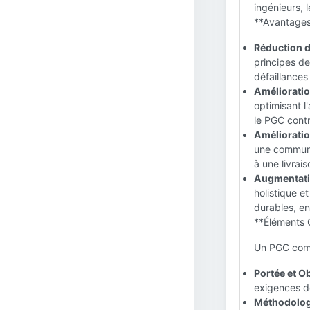
ingénieurs, 
**Avantages
Réduction d
principes de
défaillances
Amélioration
optimisant l
le PGC contr
Amélioration
une communic
à une livrai
Augmentation
holistique e
durables, en
**Éléments 
Un PGC compl
Portée et Ob
exigences de
Méthodolog