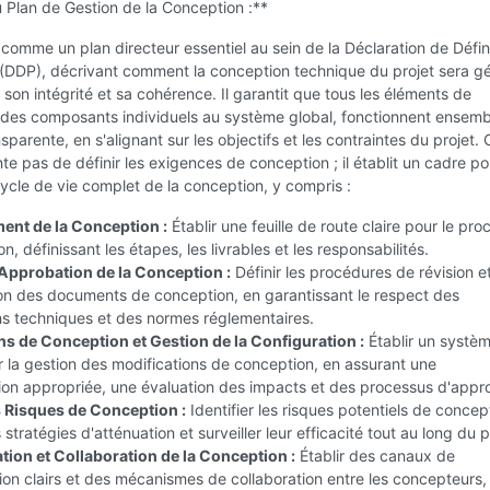
 Plan de Gestion de la Conception :**
comme un plan directeur essentiel au sein de la Déclaration de Défin
DDP), décrivant comment la conception technique du projet sera gé
 son intégrité et sa cohérence. Il garantit que tous les éléments de
 des composants individuels au système global, fonctionnent ensemb
sparente, en s'alignant sur les objectifs et les contraintes du projet. 
te pas de définir les exigences de conception ; il établit un cadre po
ycle de vie complet de la conception, y compris :
nt de la Conception :
Établir une feuille de route claire pour le pr
, définissant les étapes, les livrables et les responsabilités.
 Approbation de la Conception :
Définir les procédures de révision e
on des documents de conception, en garantissant le respect des
ns techniques et des normes réglementaires.
ns de Conception et Gestion de la Configuration :
Établir un systè
 la gestion des modifications de conception, en assurant une
on appropriée, une évaluation des impacts et des processus d'appro
 Risques de Conception :
Identifier les risques potentiels de concep
stratégies d'atténuation et surveiller leur efficacité tout au long du p
on et Collaboration de la Conception :
Établir des canaux de
n clairs et des mécanismes de collaboration entre les concepteurs, 