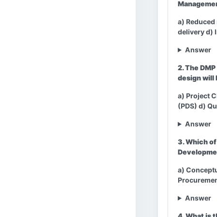
Managemen
a) Reduced r
delivery d)
Answer
2. The DMP 
design will
a) Project 
(PDS) d) Q
Answer
3. Which of
Developmen
a) Conceptu
Procureme
Answer
4. What is 