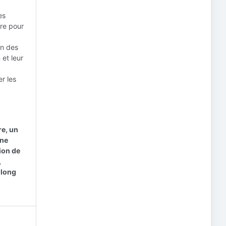
es
ire pour
on des
 et leur
er les
re, un
une
ion de
,
 long