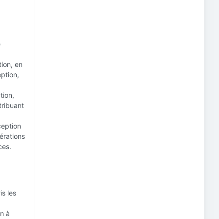
e
ion, en
eption,
tion,
tribuant
eption
érations
ces.
is les
n à