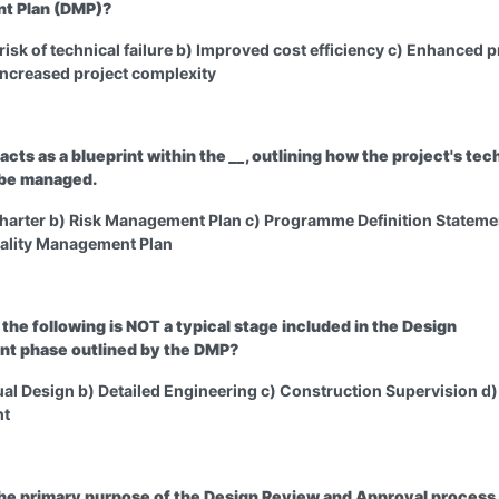
t Plan (DMP)?
isk of technical failure b) Improved cost efficiency c) Enhanced p
 Increased project complexity
acts as a blueprint within the
_
_
, outlining how the project's tec
 be managed.
Charter b) Risk Management Plan c) Programme Definition Stateme
uality Management Plan
 the following is NOT a typical stage included in the Design
t phase outlined by the DMP?
al Design b) Detailed Engineering c) Construction Supervision d)
nt
the primary purpose of the Design Review and Approval process