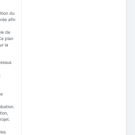
ition du
rée afin
le de
Ce plan
ur la
ocessus
t
me
bation.
tion,
rojet.
les