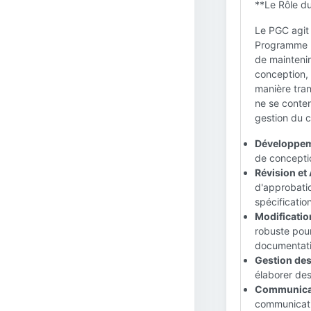
**Le Rôle du
Le PGC agit 
Programme (
de maintenir
conception,
manière tran
ne se conten
gestion du c
Développeme
de conception
Révision et
d'approbati
spécificatio
Modificatio
robuste pour
documentati
Gestion des
élaborer des 
Communicati
communicatio