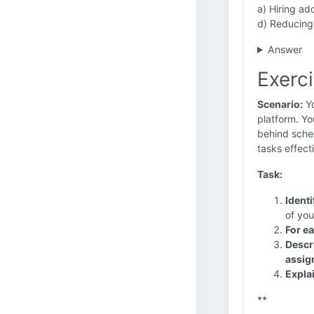
a) Hiring add
d) Reducing
Answer
Exerc
Scenario:
Yo
platform. Yo
behind sche
tasks effecti
Task:
Identi
of yo
For ea
Descr
assig
Expla
**