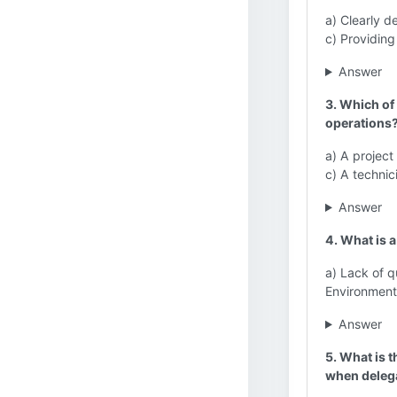
a) Clearly d
c) Providin
Answer
3. Which of 
operations
a) A project
c) A technic
Answer
4. What is 
a) Lack of q
Environmenta
Answer
5. What is 
when deleg