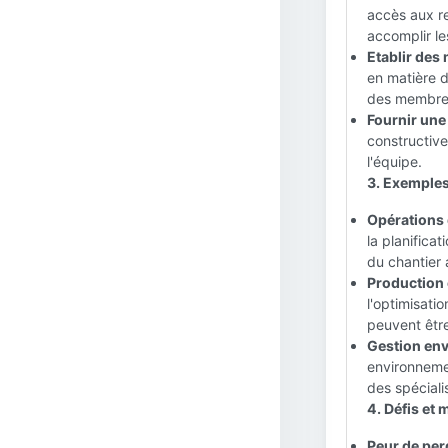
accès aux re
accomplir le
Etablir des
en matière d
des membres 
Fournir une
constructive
l'équipe.
3. Exemples
Opérations 
la planifica
du chantier 
Production e
l'optimisati
peuvent être
Gestion env
environnemen
des spéciali
4. Défis et 
Peur de perd