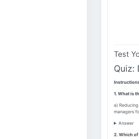
Test Y
Quiz: 
Instruction
1. What is t
a) Reducing 
managers for
Answer
2. Which of 