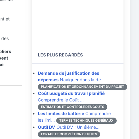
nt et
 des
oliers
LES PLUS REGARDÉS
uvent
ce
Demande de justification des
dépenses
Naviguer dans la de…
PLANIFICATION ET ORDONNANCEMENT DU PROJET
Coût budgété du travail planifié
Comprendre le Coût …
ESTIMATION ET CONTRÔLE DES COÛTS
Les limites de batterie
Comprendre
les limi…
TERMES TECHNIQUES GÉNÉRAUX
Outil DV
Outil DV : Un éléme…
FORAGE ET COMPLÉTION DE PUITS