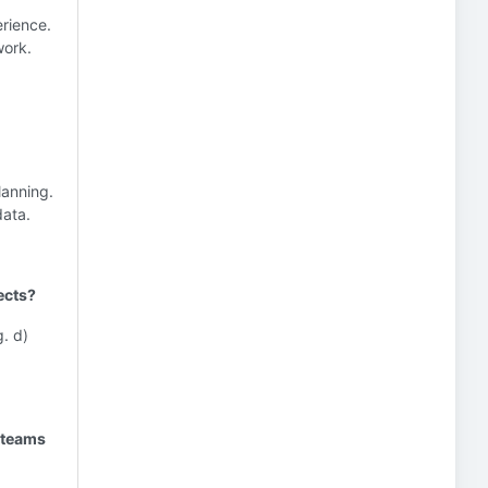
erience.
work.
lanning.
data.
ects?
g. d)
 teams