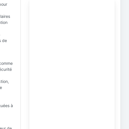
pour
laires
tion
n
s de
s comme
écurité
tion,
ne
guées à
peur de