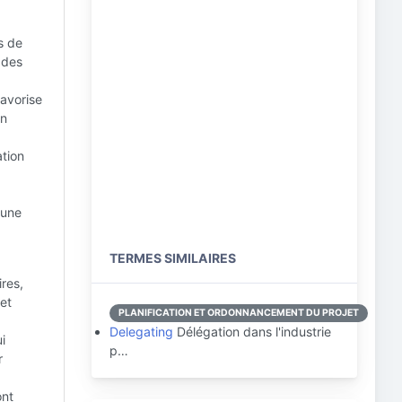
s de
 des
avorise
un
ation
 une
TERMES SIMILAIRES
ires,
et
PLANIFICATION ET ORDONNANCEMENT DU PROJET
Delegating
Délégation dans l'industrie
i
p…
r
ont