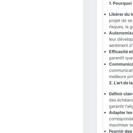
1. Pourquoi
Libérer du 
projet de se
risques, la 
Autonomisat
leur dévelop
sentiment d
Efficacité e
garantit que
Communicati
communicatio
meilleure pr
2. L'art de 
Définir clai
des échéance
garantir l'al
Adapter les
corresponde
maximiser leu
Fournir des