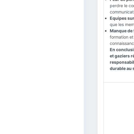
perdre le con
communicati
Equipes sur
que les mem
Manque de f
formation e
connaissance
En conclusio
et gaziers r
responsabili
durable au s