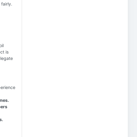
fairly.
il
ct is
elegate
perience
omes.
bers
s.