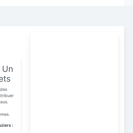
: Un
ets
 des
ttribuer
ssus.
êmes.
ziers :