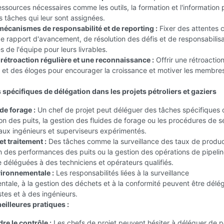
ssources nécessaires comme les outils, la formation et l'information 
s tâches qui leur sont assignées.
 mécanismes de responsabilité et de reporting :
Fixer des attentes c
e rapport d'avancement, de résolution des défis et de responsabilisa
de l'équipe pour leurs livrables.
 rétroaction régulière et une reconnaissance :
Offrir une rétroactio
 et des éloges pour encourager la croissance et motiver les membre
 spécifiques de délégation dans les projets pétroliers et gaziers
de forage :
Un chef de projet peut déléguer des tâches spécifique
tion des puits, la gestion des fluides de forage ou les procédures de s
aux ingénieurs et superviseurs expérimentés.
t traitement :
Des tâches comme la surveillance des taux de produc
on des performances des puits ou la gestion des opérations de pipeli
 déléguées à des techniciens et opérateurs qualifiés.
ironnementale :
Les responsabilités liées à la surveillance
tale, à la gestion des déchets et à la conformité peuvent être délé
stes et à des ingénieurs.
meilleures pratiques :
re le contrôle :
Les chefs de projet peuvent hésiter à déléguer de 