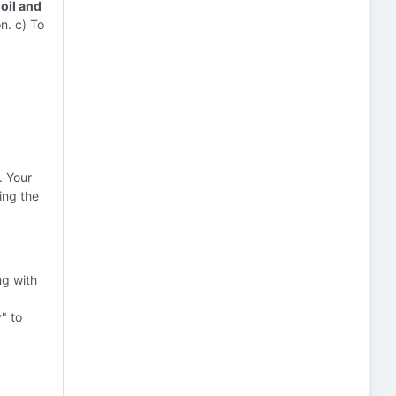
 oil and
n. c) To
. Your
ing the
ng with
" to