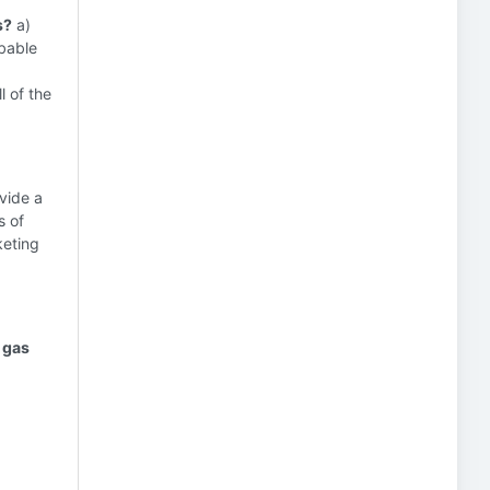
s?
a)
obable
)
l of the
vide a
s of
keting
d gas
)