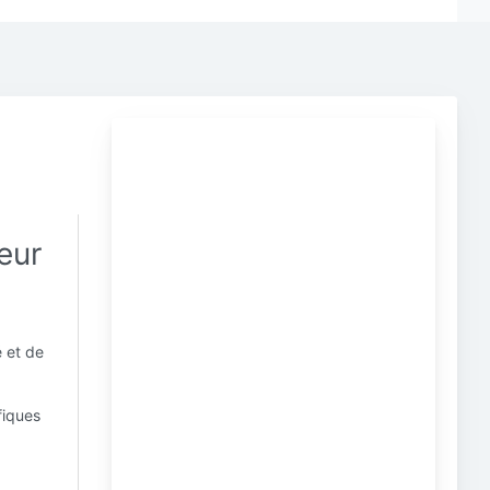
eur
é et de
fiques