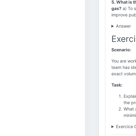
5. What is t
gas?
a) To s
improve publ
Answer
Exerci
Scenario:
You are work
team has ide
exact volume
Task:
Explai
the pr
What a
minimi
Exercice 