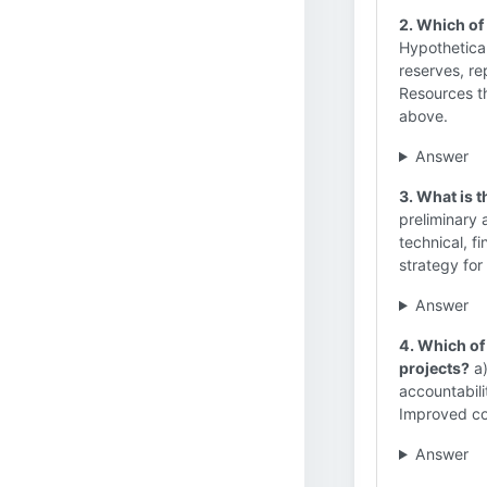
2. Which of 
Hypothetical
reserves, re
Resources th
above.
Answer
3. What is t
preliminary 
technical, f
strategy for
Answer
4. Which of 
projects?
a)
accountabili
Improved co
Answer