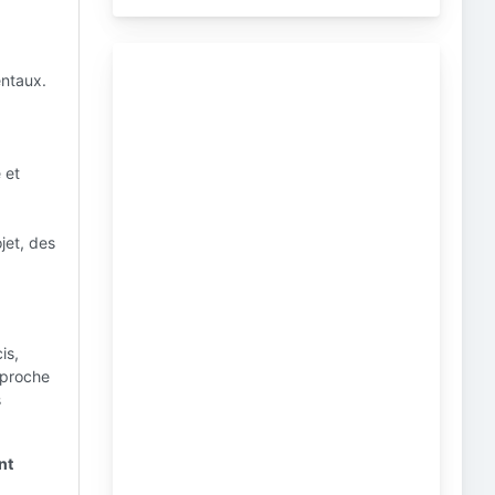
entaux.
 et
jet, des
is,
pproche
s
nt