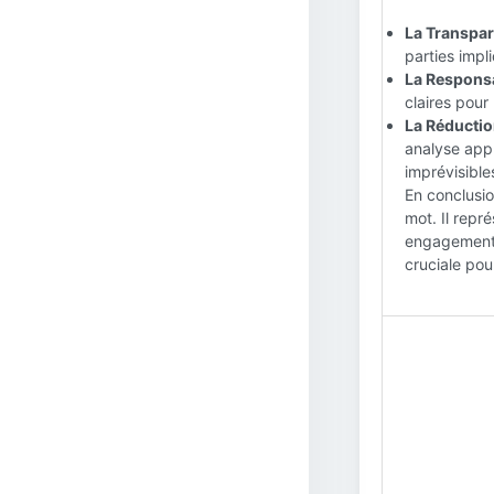
La Transpar
parties impl
La Responsab
claires pour
La Réductio
analyse appr
imprévisible
En conclusio
mot. Il repr
engagement e
cruciale pour