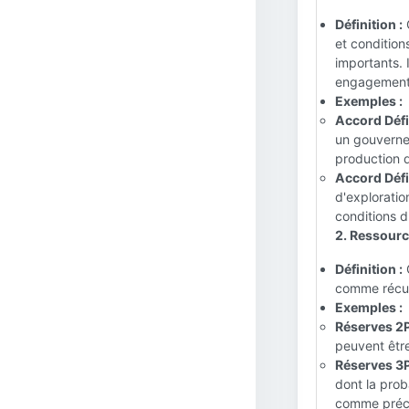
Définition :
C
et condition
importants. 
engagement 
Exemples :
Accord Défin
un gouvernem
production d
Accord Défin
d'exploratio
conditions d
2. Ressource
Définition :
C
comme récup
Exemples :
Réserves 2P
peuvent êtr
Réserves 3P
dont la prob
comme préc