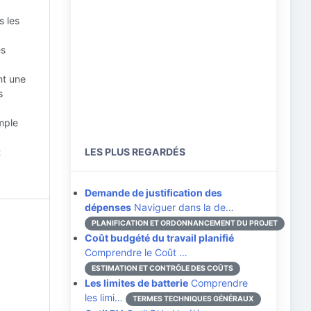
s les
es
nt une
s
imple
t
LES PLUS REGARDÉS
Demande de justification des
dépenses
Naviguer dans la de…
PLANIFICATION ET ORDONNANCEMENT DU PROJET
Coût budgété du travail planifié
Comprendre le Coût …
ESTIMATION ET CONTRÔLE DES COÛTS
Les limites de batterie
Comprendre
les limi…
TERMES TECHNIQUES GÉNÉRAUX