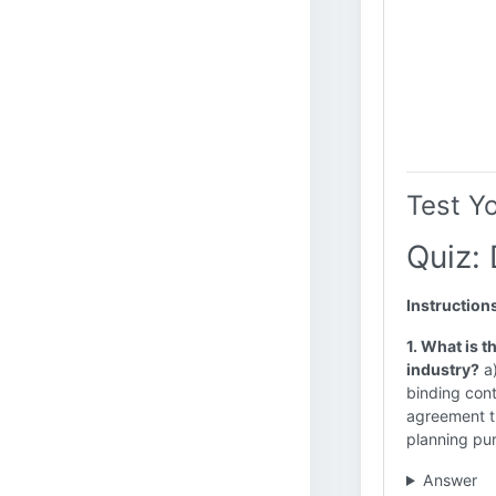
Test Y
Quiz: 
Instruction
1. What is t
industry?
a)
binding contr
agreement th
planning pu
Answer