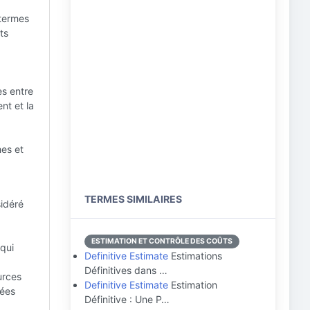
 termes
ts
es entre
nt et la
mes et
TERMES SIMILAIRES
sidéré
ESTIMATION ET CONTRÔLE DES COÛTS
 qui
Definitive Estimate
Estimations
Définitives dans …
urces
Definitive Estimate
Estimation
rées
Définitive : Une P…