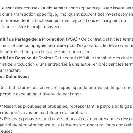
e sont des contrats juridiquement contraignants qui établissent les
s d'une transaction spécifique, impliquant souvent des investissemen
Ils représentent l'aboutissement des négociations et marquent un
à poursuivre le projet convenu.
itif de Partage de la Production (PSA) :
Ce contrat définit les term
ent et une compagnie pétrolière pour l'exploration, le développeme
e pétrole et de gaz dans une zone particulière.
itif de Cession de Droits :
Cet accord définit le transfert des droits
n et de production d'une entreprise à une autre, en précisant les ter
u transfert.
s Définitives :
ela fait référence à un volume spécifique de pétrole ou de gaz con
érable avec un haut niveau de confiance.
 :
Réserves prouvées et probables, représentant le pétrole et le gaz
e récupérés avec un haut degré de certitude.
 :
Réserves prouvées, probables et possibles, comprenant les resso
abilité de récupération est plus faible mais qui sont toujours considé
ieuses.