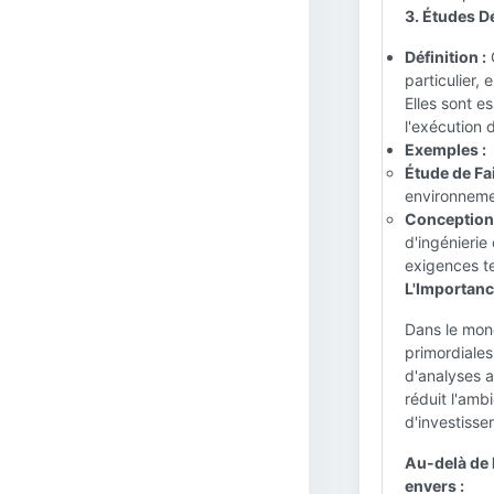
3. Études Dé
Définition :
C
particulier,
Elles sont es
l'exécution d
Exemples :
Étude de Fai
environnemen
Conception 
d'ingénierie
exigences t
L'Importance
Dans le mond
primordiales.
d'analyses 
réduit l'amb
d'investisse
Au-delà de 
envers :