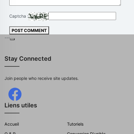
Captcha :
POST COMMENT
---
Stay Connected
Join people who receive site updates.
Liens utiles
Accueil
Tutoriels
Q & R
Conversion D'unités