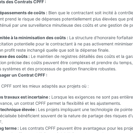
ts des Contrats CPFF :
épassements de coûts :
Bien que le contractant soit incité à contrôle
ient prend le risque de dépenses potentiellement plus élevées que pr
tténué par une surveillance minutieuse des coûts et une gestion de pr
imitée à la minimisation des coûts :
La structure d'honoraire forfaitai
citation potentielle pour le contractant à ne pas activement minimiser
on profit reste inchangé quelle que soit la dépense finale.
exe des coûts :
Le maintien de registres détaillés des coûts et la gar
ation précise des coûts peuvent être complexes et prendre du temps,
s systèmes et des processus de gestion financière robustes.
ager un Contrat CPFF :
 CPFF sont les mieux adaptés aux projets où :
s travaux est incertaine :
Lorsque les exigences ne sont pas entièr
'avance, un contrat CPFF permet la flexibilité et les ajustements.
technique élevée :
Les projets impliquant une technologie de pointe
écialisée bénéficient souvent de la nature de partage des risques d'
F.
ng terme :
Les contrats CPFF peuvent être avantageux pour les proj