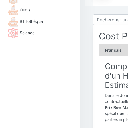
Outils
Bibliothèque
Science
Cost P
Français
Compr
d'un H
Estim
Dans le doma
contractuell
Prix Réel M
spécifique, 
parties impl