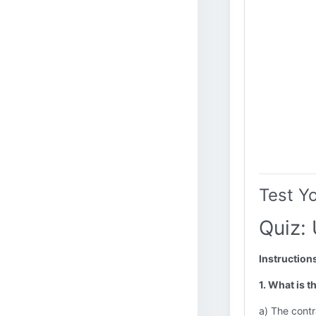
Test Y
Quiz:
Instruction
1. What is t
a) The contr