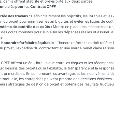
 car ils offrent stabilité et prévisibilité aux deux parties.
ons clés pour les Contrats CPFF :
ortée des travaux :
Définir clairement les objectifs, les livrables et les 
n du projet pour minimiser les ambiguïtés et éviter les litiges de coût
système de contrôle des coûts :
Mettre en place des mécanismes de s
 des coûts robustes pour surveiller les dépenses réelles et assurer la
té.
honoraire forfaitaire équitable :
L'honoraire forfaitaire doit refléter 
u projet, l'expertise du contractant et une marge bénéficiaire raison
:
 CPFF offrent un équilibre unique entre les risques et les récompense
x besoins des projets où la flexibilité, la transparence et la responsa
t primordiales. En comprenant les avantages et les inconvénients d
ntractuelle, les entreprises peuvent prendre des décisions éclairées
eurs stratégies de gestion de projet et obtenir des résultats fructueu