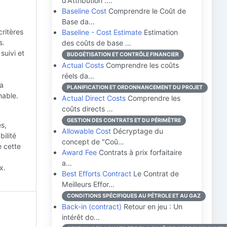
d'Attribution :…
Baseline Cost
Comprendre le Coût de
Base da…
critères
Baseline - Cost Estimate
Estimation
s.
des coûts de base …
uivi et
BUDGÉTISATION ET CONTRÔLE FINANCIER
Actual Costs
Comprendre les coûts
réels da…
la
PLANIFICATION ET ORDONNANCEMENT DU PROJET
nable.
Actual Direct Costs
Comprendre les
coûts directs …
GESTION DES CONTRATS ET DU PÉRIMÈTRE
s,
Allowable Cost
Décryptage du
bilité
concept de "Coû…
e cette
Award Fee
Contrats à prix forfaitaire
a…
x.
Best Efforts Contract
Le Contrat de
Meilleurs Effor…
CONDITIONS SPÉCIFIQUES AU PÉTROLE ET AU GAZ
Back-in (contract)
Retour en jeu : Un
intérêt do…