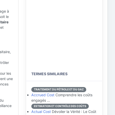
gage à
oit le
taire
Cet
itaire,
trôler
our les
TERMES SIMILAIRES
rent une
ences
TRAITEMENT DU PÉTROLE ET DU GAZ
Accrued Cost
Comprendre les coûts
 du
engagés …
eillance
ESTIMATION ET CONTRÔLE DES COÛTS
Actual Cost
Dévoiler la Vérité : Le Coût