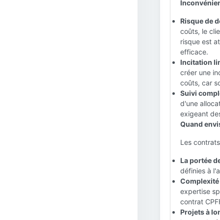
Inconvénien
Risque de d
coûts, le cl
risque est a
efficace.
Incitation l
créer une in
coûts, car s
Suivi compl
d'une alloc
exigeant de
Quand envis
Les contrats
La portée de
définies à l
Complexité 
expertise sp
contrat CPF
Projets à lo