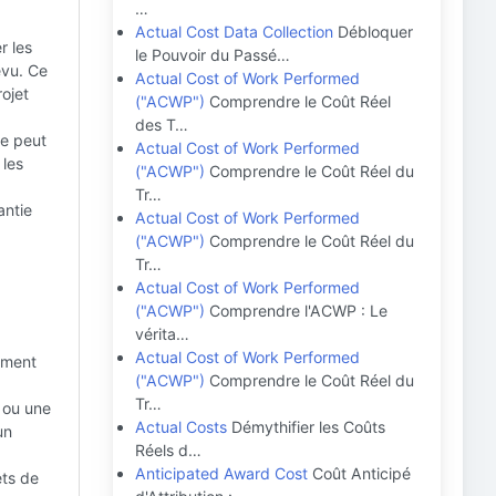
…
Actual Cost Data Collection
Débloquer
r les
le Pouvoir du Passé…
évu. Ce
Actual Cost of Work Performed
ojet
("ACWP")
Comprendre le Coût Réel
des T…
re peut
Actual Cost of Work Performed
 les
("ACWP")
Comprendre le Coût Réel du
Tr…
antie
Actual Cost of Work Performed
("ACWP")
Comprendre le Coût Réel du
Tr…
Actual Cost of Work Performed
("ACWP")
Comprendre l'ACWP : Le
vérita…
Actual Cost of Work Performed
ement
("ACWP")
Comprendre le Coût Réel du
Tr…
 ou une
Actual Costs
Démythifier les Coûts
un
Réels d…
Anticipated Award Cost
Coût Anticipé
ets de