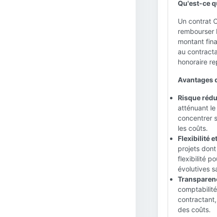
Qu'est-ce q
Un contrat C
rembourser 
montant fina
au contracta
honoraire re
Avantages d
Risque rédui
atténuant le
concentrer su
les coûts.
Flexibilité e
projets dont
flexibilité 
évolutives s
Transparenc
comptabilité
contractant,
des coûts.