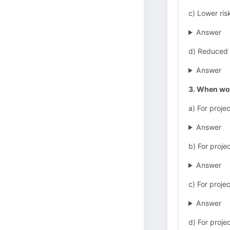
c) Lower ris
Answer
d) Reduced a
Answer
3. When wou
a) For proje
Answer
b) For proje
Answer
c) For proje
Answer
d) For proje