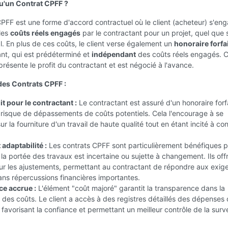
u'un Contrat CPFF ?
PFF est une forme d'accord contractuel où le client (acheteur) s'en
les
coûts réels engagés
par le contractant pour un projet, quel que s
l. En plus de ces coûts, le client verse également un
honoraire forfai
nt, qui est prédéterminé et
indépendant
des coûts réels engagés. 
présente le profit du contractant et est négocié à l'avance.
es Contrats CPFF :
t pour le contractant :
Le contractant est assuré d'un honoraire forfa
 risque de dépassements de coûts potentiels. Cela l'encourage à se
r la fourniture d'un travail de haute qualité tout en étant incité à con
t adaptabilité :
Les contrats CPFF sont particulièrement bénéfiques p
 la portée des travaux est incertaine ou sujette à changement. Ils off
pour les ajustements, permettant au contractant de répondre aux exig
ans répercussions financières importantes.
e accrue :
L'élément "coût majoré" garantit la transparence dans la
 des coûts. Le client a accès à des registres détaillés des dépenses
 favorisant la confiance et permettant un meilleur contrôle de la surv