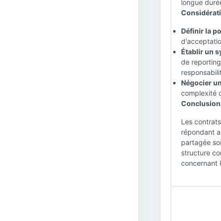
longue durée,
Considérati
Définir la p
d'acceptatio
Établir un 
de reporting
responsabili
Négocier un 
complexité d
Conclusion 
Les contrats
répondant au
partagée son
structure co
concernant l