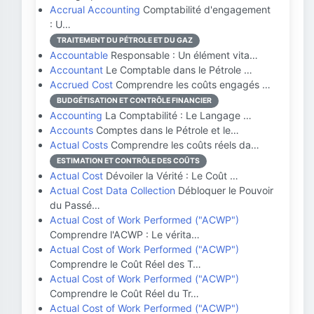
Accrual Accounting
Comptabilité d'engagement
: U…
TRAITEMENT DU PÉTROLE ET DU GAZ
Accountable
Responsable : Un élément vita…
Accountant
Le Comptable dans le Pétrole …
Accrued Cost
Comprendre les coûts engagés …
BUDGÉTISATION ET CONTRÔLE FINANCIER
Accounting
La Comptabilité : Le Langage …
Accounts
Comptes dans le Pétrole et le…
Actual Costs
Comprendre les coûts réels da…
ESTIMATION ET CONTRÔLE DES COÛTS
Actual Cost
Dévoiler la Vérité : Le Coût …
Actual Cost Data Collection
Débloquer le Pouvoir
du Passé…
Actual Cost of Work Performed ("ACWP")
Comprendre l'ACWP : Le vérita…
Actual Cost of Work Performed ("ACWP")
Comprendre le Coût Réel des T…
Actual Cost of Work Performed ("ACWP")
Comprendre le Coût Réel du Tr…
Actual Cost of Work Performed ("ACWP")