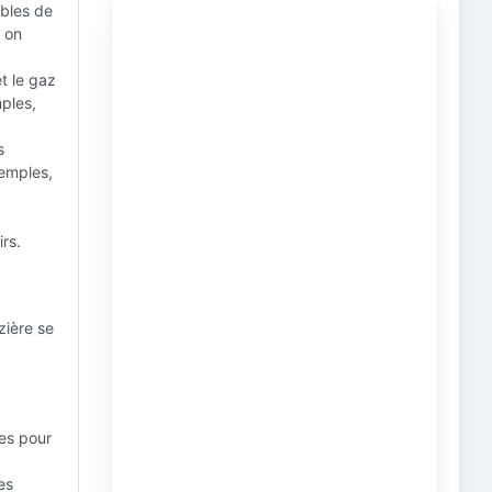
bles de
, on
t le gaz
mples,
s
xemples,
irs.
zière se
es pour
es