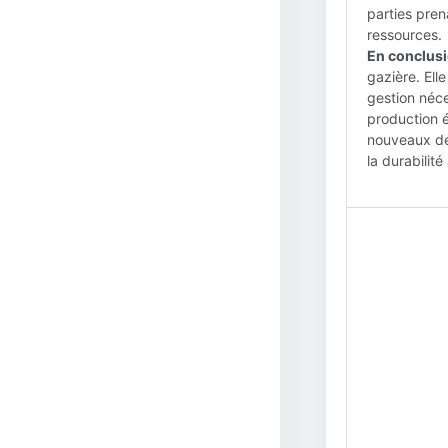
parties pre
ressources.
En conclusi
gazière. Elle
gestion néc
production é
nouveaux déf
la durabilit