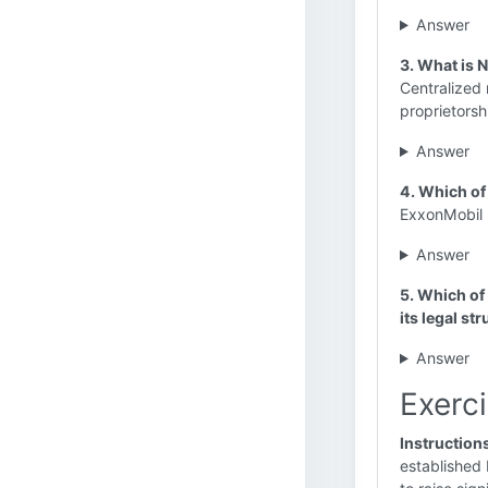
Answer
3. What is N
Centralized 
proprietorsh
Answer
4. Which of
ExxonMobil 
Answer
5. Which of
its legal st
Answer
Exerci
Instruction
established