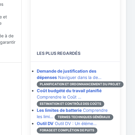
es
e et
e
ée à de
garantir
LES PLUS REGARDÉS
Demande de justification des
dépenses
Naviguer dans la de…
PLANIFICATION ET ORDONNANCEMENT DU PROJET
Coût budgété du travail planifié
Comprendre le Coût …
ESTIMATION ET CONTRÔLE DES COÛTS
Les limites de batterie
Comprendre
les limi…
TERMES TECHNIQUES GÉNÉRAUX
Outil DV
Outil DV : Un éléme…
FORAGE ET COMPLÉTION DE PUITS