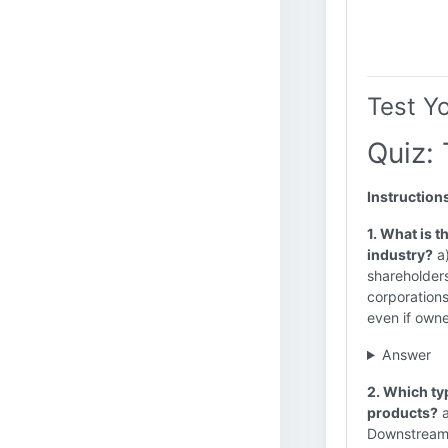
Test Y
Quiz: 
Instruction
1. What is t
industry?
a)
shareholders
corporations 
even if own
Answer
2. Which typ
products?
a
Downstream