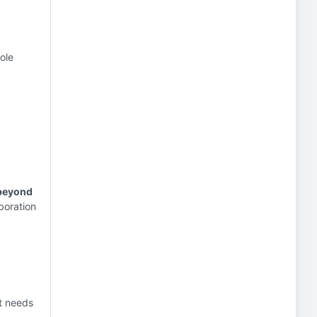
ole
 beyond
aboration
t needs