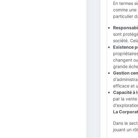
En termes si
comme une se
particulier d
Responsabili
sont protégé
société. Cel
Existence pe
propriétaire
changent ou 
grande échel
Gestion cent
d'administra
efficace et 
Capacité à l
par la vente
d'exploratio
La Corporat
Dans le sect
jouant un rô