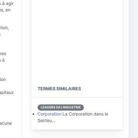
 à agir
es, en
tion,
a
ires
s à
l
ion
TERMES SIMILAIRES
apitaux
LEADERS DE L'INDUSTRIE
Corporation
La Corporation dans le
Secteu…
hacune