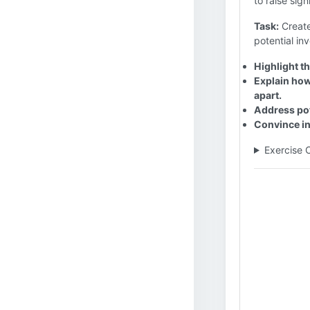
to raise sig
Task:
Create
potential in
Highlight t
Explain how
apart.
Address pote
Convince in
Exercise 