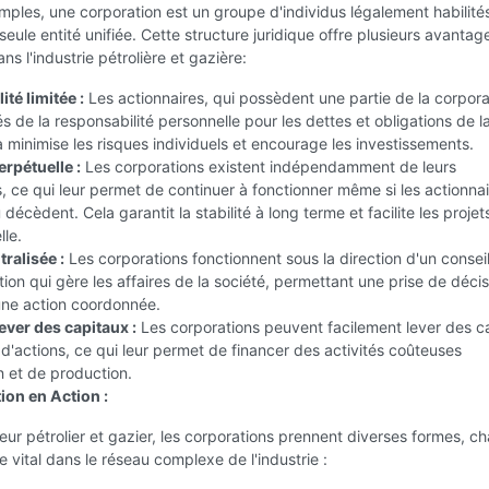
mples, une corporation est un groupe d'individus légalement habilités
ule entité unifiée. Cette structure juridique offre plusieurs avantag
ans l'industrie pétrolière et gazière:
té limitée :
Les actionnaires, qui possèdent une partie de la corpora
s de la responsabilité personnelle pour les dettes et obligations de l
a minimise les risques individuels et encourage les investissements.
rpétuelle :
Les corporations existent indépendamment de leurs
s, ce qui leur permet de continuer à fonctionner même si les actionna
décèdent. Cela garantit la stabilité à long terme et facilite les projet
le.
ralisée :
Les corporations fonctionnent sous la direction d'un consei
tion qui gère les affaires de la société, permettant une prise de décis
une action coordonnée.
ever des capitaux :
Les corporations peuvent facilement lever des c
 d'actions, ce qui leur permet de financer des activités coûteuses
n et de production.
ion en Action :
eur pétrolier et gazier, les corporations prennent diverses formes, c
le vital dans le réseau complexe de l'industrie :