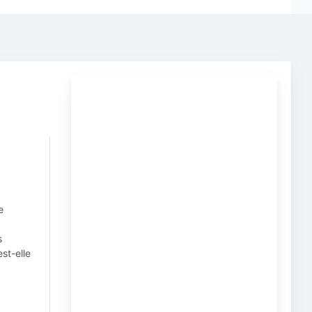
e
s
st-elle