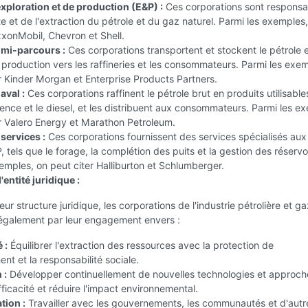
exploration et de production (E&P) :
Ces corporations sont responsa
e et de l'extraction du pétrole et du gaz naturel. Parmi les exemples
xxonMobil, Chevron et Shell.
 mi-parcours :
Ces corporations transportent et stockent le pétrole e
 production vers les raffineries et les consommateurs. Parmi les exe
r Kinder Morgan et Enterprise Products Partners.
aval :
Ces corporations raffinent le pétrole brut en produits utilisable
nce et le diesel, et les distribuent aux consommateurs. Parmi les e
r Valero Energy et Marathon Petroleum.
services :
Ces corporations fournissent des services spécialisés aux
, tels que le forage, la complétion des puits et la gestion des réservo
emples, on peut citer Halliburton et Schlumberger.
'entité juridique :
ur structure juridique, les corporations de l'industrie pétrolière et ga
 également par leur engagement envers :
 :
Équilibrer l'extraction des ressources avec la protection de
ent et la responsabilité sociale.
 :
Développer continuellement de nouvelles technologies et approch
efficacité et réduire l'impact environnemental.
tion :
Travailler avec les gouvernements, les communautés et d'autr