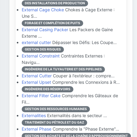
DES INSTALLATIONS DE PRODUCTION
External Cage Choke
Chokes à Cage Externe :
Une S…
FORAGE ET COMPLÉTION DE PUITS
External Casing Packer
Les Packers de Gaine
Externe …
external cutter
Dépasser les Défis: Les Coupe…
GESTION DES RISQUES
External Constraint
Contraintes Externes :
Navigu…
INGÉNIERIE DE LA TUYAUTERIE ET DES PIPELINES
External Cutter
Couper à l'extérieur : compre…
External Upset
Comprendre les Connexions à R…
INGÉNIERIE DES RÉSERVOIRS
External Filter Cake
Comprendre les Gâteaux de
Fil…
GESTION DES RESSOURCES HUMAINES
Externalities
Externalités dans le secteur …
TRAITEMENT DU PÉTROLE ET DU GAZ
External Phase
Comprendre la "Phase Externe"…
GESTION DES ACHATS ET DE LA CHAÎNE D'APPROVISIONNEMENT