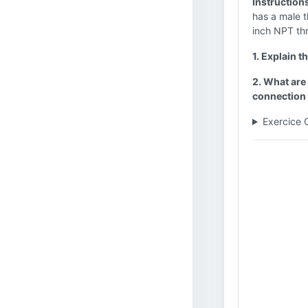
Instruction
has a male 
inch NPT th
1. Explain 
2. What are
connection
Exercice 