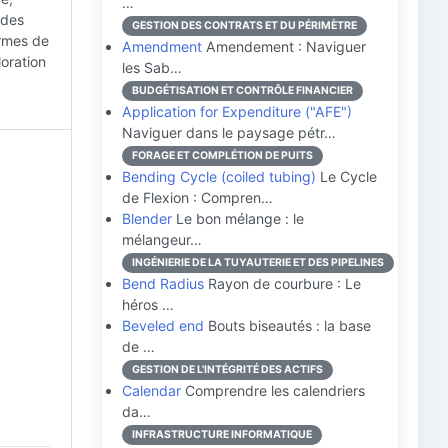
…
 des
GESTION DES CONTRATS ET DU PÉRIMÈTRE
ormes de
Amendment
Amendement : Naviguer
oration
les Sab…
BUDGÉTISATION ET CONTRÔLE FINANCIER
Application for Expenditure ("AFE")
Naviguer dans le paysage pétr…
FORAGE ET COMPLÉTION DE PUITS
Bending Cycle (coiled tubing)
Le Cycle
de Flexion : Compren…
Blender
Le bon mélange : le
mélangeur…
INGÉNIERIE DE LA TUYAUTERIE ET DES PIPELINES
Bend Radius
Rayon de courbure : Le
héros …
Beveled end
Bouts biseautés : la base
de …
GESTION DE L'INTÉGRITÉ DES ACTIFS
Calendar
Comprendre les calendriers
da…
INFRASTRUCTURE INFORMATIQUE