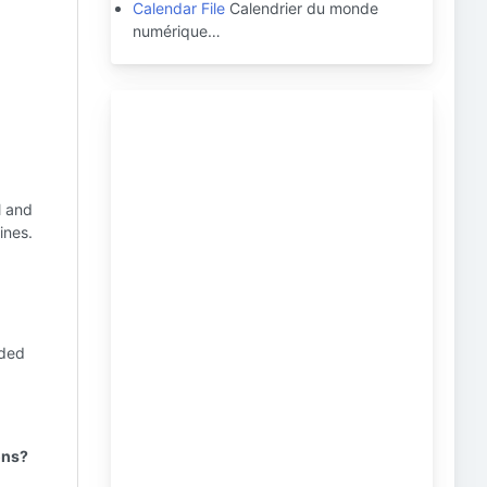
Calendar File
Calendrier du monde
numérique…
l and
ines.
aded
ons?