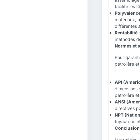
facilite les
Polyvalence
matériaux, n
différentes 
Rentabilité :
méthodes de
Normes et s
Pour garantir
pétrolière e
:
API (Americ
dimensions e
pétrolière et
ANSI (Ameri
directives p
NPT (Nation
tuyauterie e
Conclusion 
Les extrémité