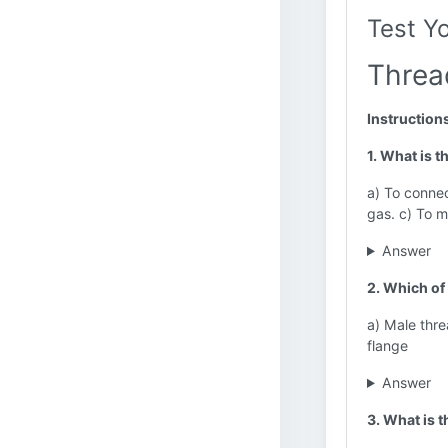
Test Y
Threa
Instruction
1. What is t
a) To connec
gas. c) To m
Answer
2. Which of
a) Male thr
flange
Answer
3. What is 