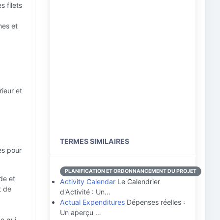
 filets
nes et
rieur et
TERMES SIMILAIRES
es pour
PLANIFICATION ET ORDONNANCEMENT DU PROJET
de et
Activity Calendar
Le Calendrier
t de
d'Activité : Un…
Actual Expenditures
Dépenses réelles :
Un aperçu …
e qui