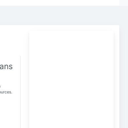
dans
s
ources.