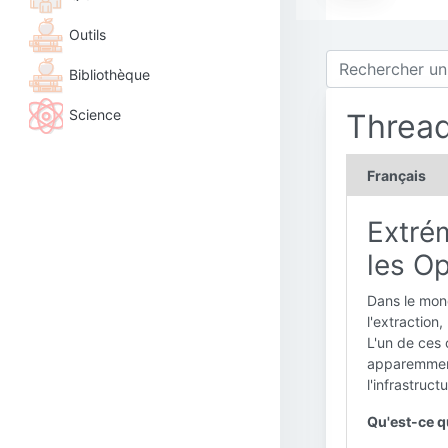
Outils
Bibliothèque
Science
Threa
Français
Extrém
les Op
Dans le mon
l'extraction
L'un de ces 
apparemment
l'infrastruct
Qu'est-ce qu