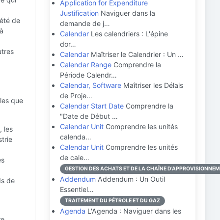
Application for Expenditure
Justification
Naviguer dans la
iété de
demande de j…
 à
Calendar
Les calendriers : L'épine
dor…
utres
Calendar
Maîtriser le Calendrier : Un …
Calendar Range
Comprendre la
Période Calendr…
Calendar, Software
Maîtriser les Délais
de Proje…
lles que
Calendar Start Date
Comprendre la
"Date de Début …
Calendar Unit
Comprendre les unités
, les
calenda…
trie
Calendar Unit
Comprendre les unités
de cale…
es
GESTION DES ACHATS ET DE LA CHAÎNE D'APPROVISIONNE
Addendum
Addendum : Un Outil
ds de
Essentiel…
TRAITEMENT DU PÉTROLE ET DU GAZ
Agenda
L'Agenda : Naviguer dans les
re,