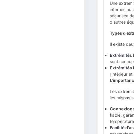
Une extrémit
internes ou 
sécurisée de
d'autres éq
Types d'extr
Il existe de
Extrémités f
sont conçues
Extrémités f
l'intérieur e
L'importance
Les extrémit
les raisons s
Connexions 
fiable, gara
température
Facilité d'
assemblage 