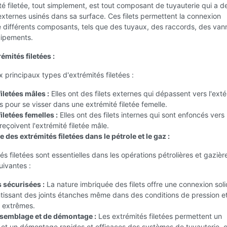
é filetée, tout simplement, est tout composant de tuyauterie qui a des
externes usinés dans sa surface. Ces filets permettent la connexion
 différents composants, tels que des tuyaux, des raccords, des van
uipements.
émités filetées :
ux principaux types d'extrémités filetées :
iletées mâles :
Elles ont des filets externes qui dépassent vers l'exté
 pour se visser dans une extrémité filetée femelle.
iletées femelles :
Elles ont des filets internes qui sont enfoncés vers
t reçoivent l'extrémité filetée mâle.
 des extrémités filetées dans le pétrole et le gaz :
és filetées sont essentielles dans les opérations pétrolières et gazièr
uivantes :
sécurisées :
La nature imbriquée des filets offre une connexion soli
ntissant des joints étanches même dans des conditions de pression e
 extrêmes.
assemblage et de démontage :
Les extrémités filetées permettent un
et un démontage rapides et efficaces des systèmes de tuyauterie, c