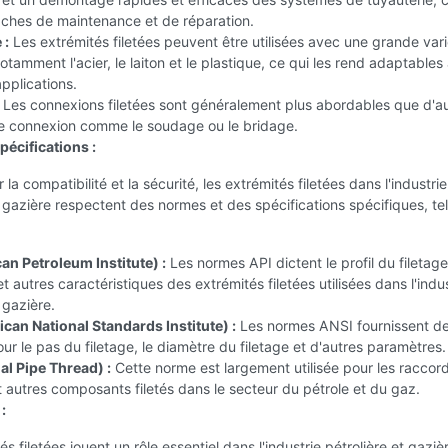
 tâches de maintenance et de réparation.
 :
Les extrémités filetées peuvent être utilisées avec une grande var
otamment l'acier, le laiton et le plastique, ce qui les rend adaptables
applications.
Les connexions filetées sont généralement plus abordables que d'a
 connexion comme le soudage ou le bridage.
pécifications :
 la compatibilité et la sécurité, les extrémités filetées dans l'industrie
t gazière respectent des normes et des spécifications spécifiques, te
an Petroleum Institute) :
Les normes API dictent le profil du filetage
t autres caractéristiques des extrémités filetées utilisées dans l'indus
 gazière.
can National Standards Institute) :
Les normes ANSI fournissent d
our le pas du filetage, le diamètre du filetage et d'autres paramètres.
al Pipe Thread) :
Cette norme est largement utilisée pour les raccor
t autres composants filetés dans le secteur du pétrole et du gaz.
:
s filetées jouent un rôle essentiel dans l'industrie pétrolière et gaziè