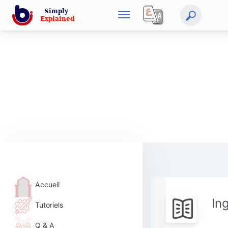
Accueil
In
Tutoriels
Q & A