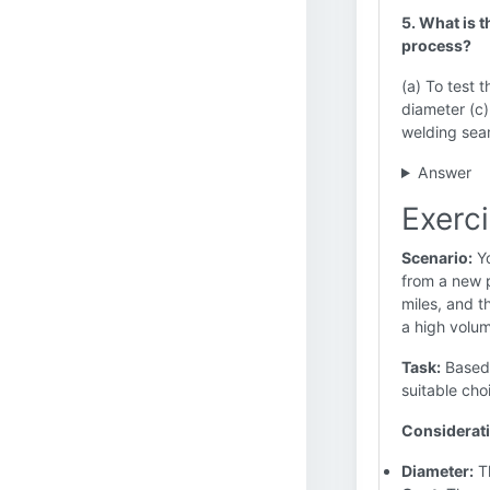
5. What is 
process?
(a) To test 
diameter (c)
welding se
Answer
Exerci
Scenario:
Yo
from a new p
miles, and th
a high volum
Task:
Based 
suitable choi
Considerat
Diameter:
Th