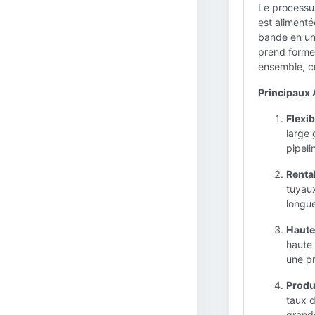
Le processu
est alimenté
bande en une
prend forme,
ensemble, cr
Principaux 
Flexib
large 
pipeli
Rentab
tuyaux
longue
Haute
haute 
une pr
Produc
taux d
grande