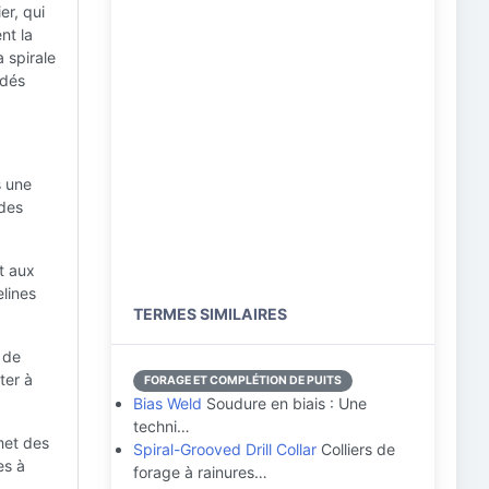
r, qui
nt la
 spirale
udés
s une
 des
t aux
elines
TERMES SIMILAIRES
 de
ter à
FORAGE ET COMPLÉTION DE PUITS
Bias Weld
Soudure en biais : Une
techni…
met des
Spiral-Grooved Drill Collar
Colliers de
es à
forage à rainures…