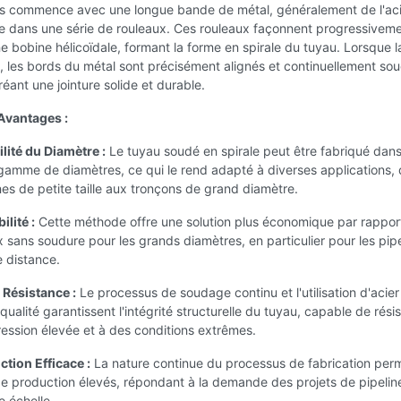
s commence avec une longue bande de métal, généralement de l'acie
e dans une série de rouleaux. Ces rouleaux façonnent progressiveme
 bobine hélicoïdale, formant la forme en spirale du tuyau. Lorsque la
 les bords du métal sont précisément alignés et continuellement so
éant une jointure solide et durable.
Avantages :
ilité du Diamètre :
Le tuyau soudé en spirale peut être fabriqué dan
gamme de diamètres, ce qui le rend adapté à diverses applications,
nes de petite taille aux tronçons de grand diamètre.
ilité :
Cette méthode offre une solution plus économique par rappor
 sans soudure pour les grands diamètres, en particulier pour les pip
 distance.
 Résistance :
Le processus de soudage continu et l'utilisation d'acier
qualité garantissent l'intégrité structurelle du tuyau, capable de résis
ession élevée et à des conditions extrêmes.
tion Efficace :
La nature continue du processus de fabrication per
e production élevés, répondant à la demande des projets de pipelin
 échelle.