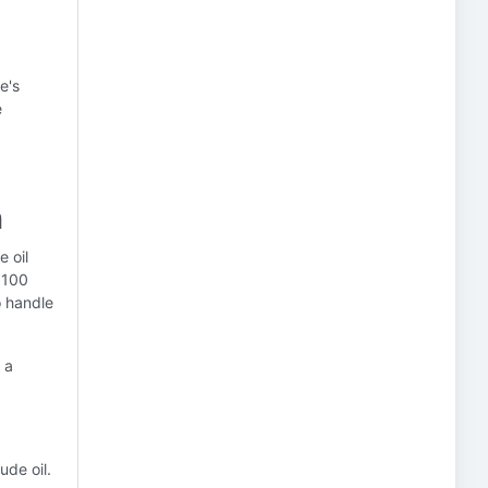
e's
e
n
 oil
 100
to handle
 a
ude oil.