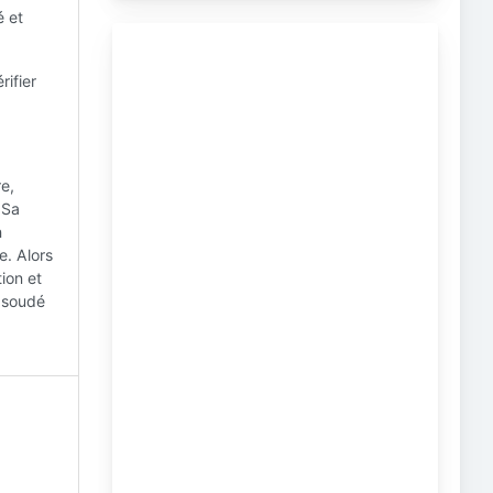
é et
ifier
re,
 Sa
n
e. Alors
ion et
u soudé