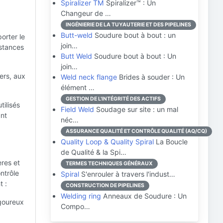
Spiralizer TM
Spiralizer™ : Un
Changeur de …
INGÉNIERIE DE LA TUYAUTERIE ET DES PIPELINES
Butt-weld
Soudure bout à bout : un
orter le
join…
istances
Butt Weld
Soudure bout à bout : Un
join…
yers, aux
Weld neck flange
Brides à souder : Un
élément …
GESTION DE L'INTÉGRITÉ DES ACTIFS
tilisés
Field Weld
Soudage sur site : un mal
ant
néc…
ASSURANCE QUALITÉ ET CONTRÔLE QUALITÉ (AQ/CQ)
Quality Loop & Quality Spiral
La Boucle
de Qualité & la Spi…
ères et
TERMES TECHNIQUES GÉNÉRAUX
ontrôle
Spiral
S'enrouler à travers l'indust…
t :
CONSTRUCTION DE PIPELINES
Welding ring
Anneaux de Soudure : Un
igoureux
Compo…