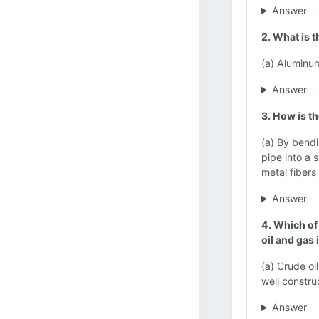
Answer
2. What is 
(a) Aluminum
Answer
3. How is th
(a) By bendi
pipe into a s
metal fibers
Answer
4. Which of
oil and gas
(a) Crude oi
well constru
Answer