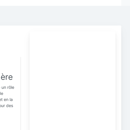
ière
 un rôle
de
t en la
our des