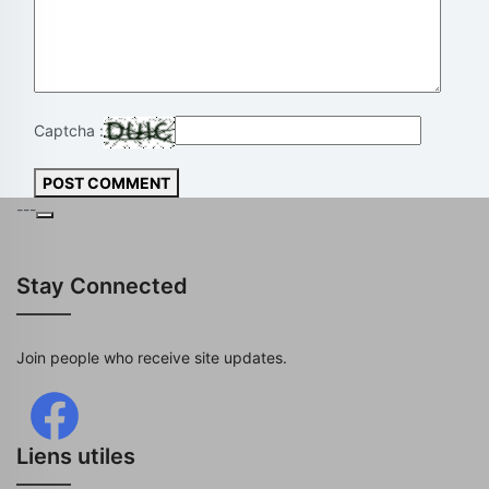
Captcha :
POST COMMENT
---
Stay Connected
Join people who receive site updates.
Liens utiles