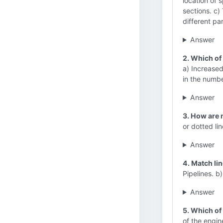
location of 
sections. c)
different par
Answer
2. Which of 
a) Increased
in the numb
Answer
3. How are 
or dotted li
Answer
4. Match li
Pipelines. b)
Answer
5. Which of
of the engin