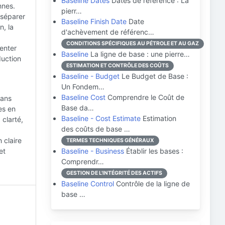
Baseline Dates
Dates de référence : La
nnes.
pierr…
 séparer
Baseline Finish Date
Date
n, la
d'achèvement de référenc…
CONDITIONS SPÉCIFIQUES AU PÉTROLE ET AU GAZ
enter
Baseline
La ligne de base : une pierre…
duction
ESTIMATION ET CONTRÔLE DES COÛTS
Baseline - Budget
Le Budget de Base :
Un Fondem…
Baseline Cost
Comprendre le Coût de
lans
Base da…
es en
Baseline - Cost Estimate
Estimation
 clarté,
des coûts de base …
 claire
TERMES TECHNIQUES GÉNÉRAUX
et
Baseline - Business
Établir les bases :
Comprendr…
GESTION DE L'INTÉGRITÉ DES ACTIFS
Baseline Control
Contrôle de la ligne de
base …