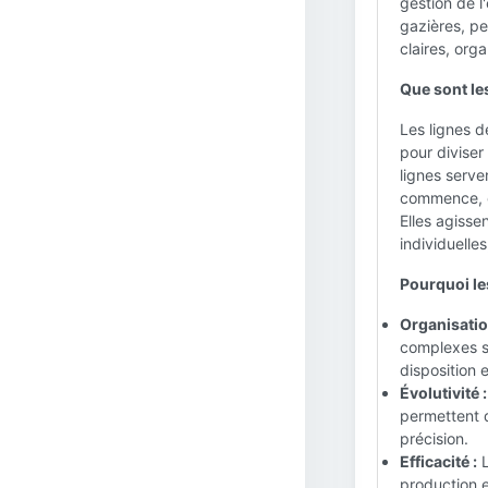
gestion de l
gazières, pe
claires, org
Que sont le
Les lignes d
pour diviser
lignes serve
commence, c
Elles agisse
individuelle
Pourquoi le
Organisation
complexes so
disposition 
Évolutivité :
permettent d
précision.
Efficacité :
L
production e