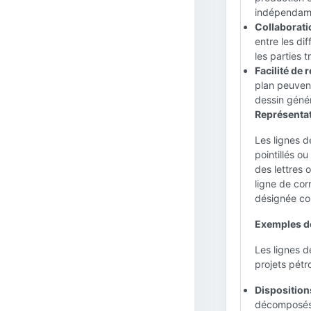
indépendamm
Collaborati
entre les di
les parties 
Facilité de r
plan peuvent
dessin génér
Représentat
Les lignes 
pointillés o
des lettres 
ligne de cor
désignée co
Exemples de
Les lignes 
projets pétr
Dispositions
décomposés 