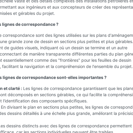
'échelle vaste et des détails complexes des installations pétrolières e
rmettant aux ingénieurs et aux concepteurs de créer des représenta
anisées et gérables du projet.
s lignes de correspondance ?
e correspondance sont des lignes utilisées sur les plans d'aménage
 une grande zone de dessin en sections plus petites et plus gérables
nt de guides visuels, indiquant où un dessin se termine et un autre
onnectant de manière transparente différentes parties du plan géné
nt essentiellement comme des "frontières" pour les feuilles de dessin
s, facilitant la navigation et la compréhension de l'ensemble du projet.
s lignes de correspondance sont-elles importantes ?
 et clarté :
Les lignes de correspondance garantissent que les plan
nt décomposés en sections gérables, ce qui facilite la compréhensi
et l'identification des composants spécifiques.
En divisant le plan en sections plus petites, les lignes de correspon
es dessins détaillés à une échelle plus grande, améliorant la précisio
es dessins distincts avec des lignes de correspondance permettent
fficace, car les sections individuelles peuvent être traitées