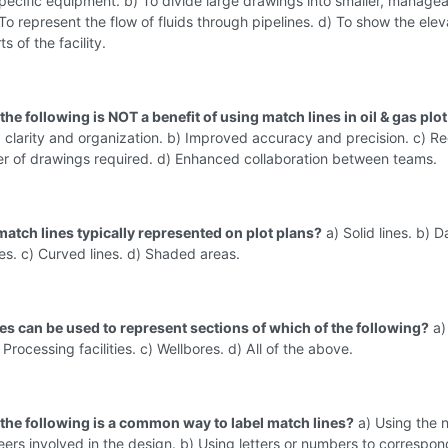
specific equipment. b) To divide large drawings into smaller, manage
 To represent the flow of fluids through pipelines. d) To show the elev
ts of the facility.
the following is NOT a benefit of using match lines in oil & gas plo
 clarity and organization. b) Improved accuracy and precision. c) R
er of drawings required. d) Enhanced collaboration between teams.
match lines typically represented on plot plans?
a) Solid lines. b) 
nes. c) Curved lines. d) Shaded areas.
nes can be used to represent sections of which of the following?
a)
 Processing facilities. c) Wellbores. d) All of the above.
 the following is a common way to label match lines?
a) Using the 
eers involved in the design. b) Using letters or numbers to correspon