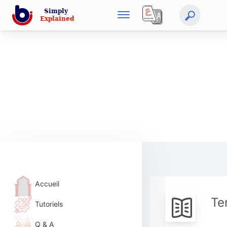
Accueil
Te
Tutoriels
Q & A