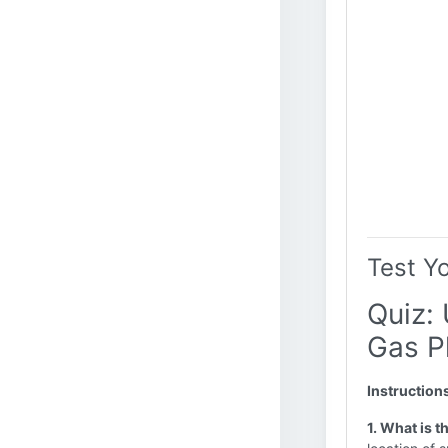
Test Y
Quiz: 
Gas P
Instruction
1. What is t