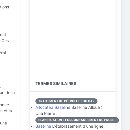
t
tions
ment
. Ces
ral.
TERMES SIMILAIRES
s
on de la
TRAITEMENT DU PÉTROLE ET DU GAZ
dance
Allocated Baseline
Baseline Alloué :
n et la
Une Pierre …
PLANIFICATION ET ORDONNANCEMENT DU PROJET
 une
Baseline
L'établissement d'une ligne