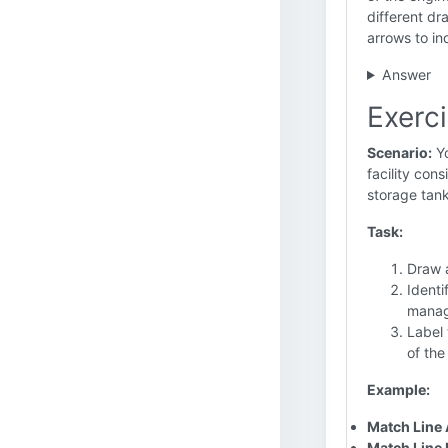
different dr
arrows to ind
Answer
Exerci
Scenario:
Yo
facility con
storage tank
Task:
Draw a
Identi
manag
Label 
of the
Example:
Match Line
Match Line 