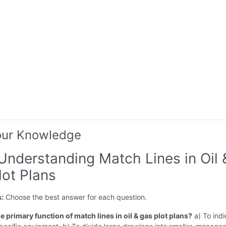
our Knowledge
Understanding Match Lines in Oil 
lot Plans
s:
Choose the best answer for each question.
he primary function of match lines in oil & gas plot plans?
a) To indi