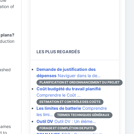
able
ation of
t plans?
eduction
LES PLUS REGARDÉS
Demande de justification des
Dashed
dépenses
Naviguer dans la de…
PLANIFICATION ET ORDONNANCEMENT DU PROJET
Coût budgété du travail planifié
Comprendre le Coût …
ESTIMATION ET CONTRÔLE DES COÛTS
Les limites de batterie
Comprendre
les limi…
TERMES TECHNIQUES GÉNÉRAUX
Outil DV
Outil DV : Un éléme…
names
FORAGE ET COMPLÉTION DE PUITS
d to