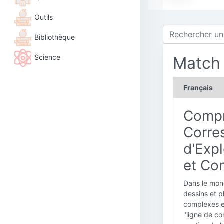
Outils
Bibliothèque
Science
Match 
Français
Compr
Corre
d'Expl
et Con
Dans le mond
dessins et p
complexes et
"ligne de co