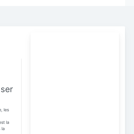
iser
, les
st la
 la