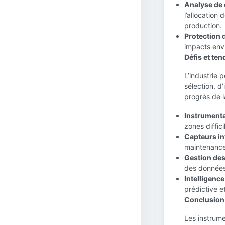
Analyse de 
l’allocation
production.
Protection 
impacts env
Défis et ten
L’industrie 
sélection, d
progrès de l
Instrumentat
zones diffici
Capteurs int
maintenance
Gestion des
des données 
Intelligence 
prédictive et
Conclusion 
Les instrume