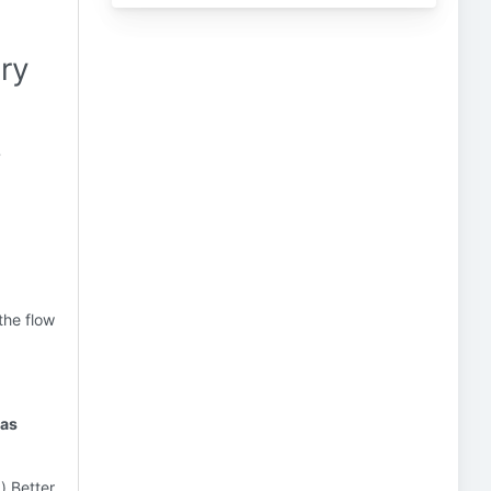
try
?
the flow
gas
) Better