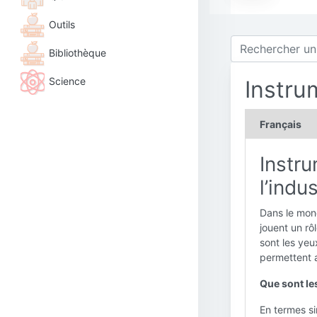
Outils
Bibliothèque
Science
Instru
Français
Instru
l’indu
Dans le mond
jouent un rôl
sont les yeux
permettent a
Que sont le
En termes si