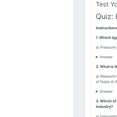
Test Y
Quiz: 
Instruction
1. Which ty
a) Pressure
Answer
2. What is t
a) Measure t
of fluids d)
Answer
3. Which of 
industry?
a) Improved 