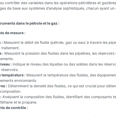
ou contrôler des variables dans les opérations pétrolières et gazières.
uges de base aux systèmes d’analyse sophistiqués, chacun ayant un o
ruments dans le pétrole et le gaz :
nts de mesure :
 :
Mesurent le débit de fluide (pétrole, gaz ou eau) à travers les pipe
e traitement.
 :
Mesurent la pression des fluides dans les pipelines, les réservoirs 
pements.
iveau :
Indique le niveau des liquides ou des solides dans les réservoi
 réservoirs.
 température :
Mesurent la température des fluides, des équipemen
nements environnants.
es :
Déterminent la densité des fluides, ce qui est crucial pour déter
a composition.
:
Analysent la composition des fluides, identifiant des composants t
l’éthane et le propane.
ts de contrôle :