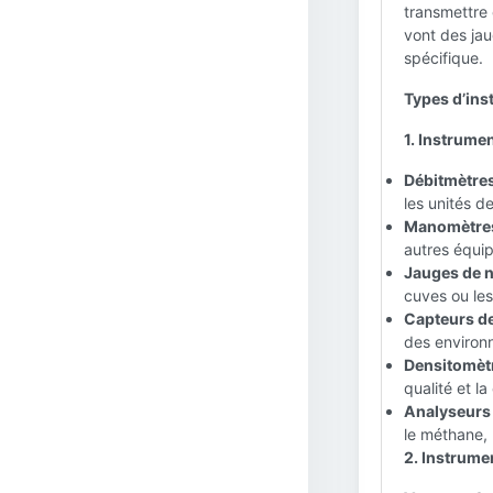
transmettre 
vont des ja
spécifique.
Types d’inst
1. Instrume
Débitmètres
les unités d
Manomètres
autres équi
Jauges de n
cuves ou les
Capteurs de
des environ
Densitomètr
qualité et l
Analyseurs 
le méthane, 
2. Instrumen