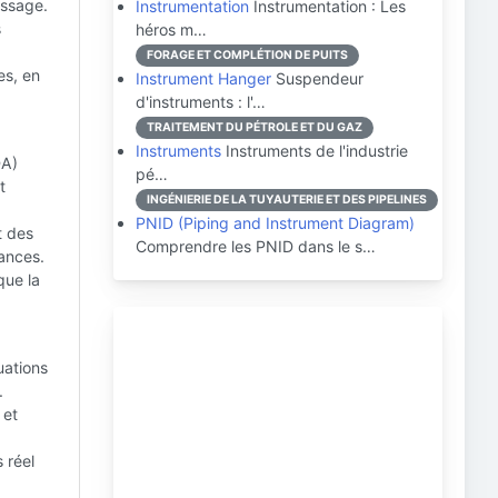
assage.
Instrumentation
Instrumentation : Les
s
héros m…
FORAGE ET COMPLÉTION DE PUITS
s, en
Instrument Hanger
Suspendeur
d'instruments : l'…
TRAITEMENT DU PÉTROLE ET DU GAZ
Instruments
Instruments de l'industrie
DA)
pé…
t
INGÉNIERIE DE LA TUYAUTERIE ET DES PIPELINES
PNID (Piping and Instrument Diagram)
t des
Comprendre les PNID dans le s…
mances.
que la
uations
.
 et
 réel