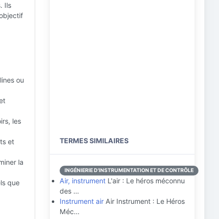
 Ils
bjectif
lines ou
et
rs, les
TERMES SIMILAIRES
ts et
miner la
INGÉNIERIE D'INSTRUMENTATION ET DE CONTRÔLE
Air, instrument
L'air : Le héros méconnu
els que
des …
Instrument air
Air Instrument : Le Héros
Méc…