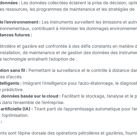
données :
Les données collectées éclairent la prise de décision, opt
 des ressources, les programmes de maintenance et les stratégies de
de l’environnement :
Les instruments surveillent les émissions et autr
ironnementaux, contribuant à minimiser les dommages environneme
dances futures :
pétrolière et gazière est confrontée à des défis constants en matière 
’installation, de maintenance et de gestion des données des instrume
a technologie entraînent l’adoption de :
ion sans fil :
Permettant la surveillance et le contrôle à distance da
les d’accès.
elligents :
Intégrant l’intelligence pour l’auto-étalonnage, le diagnost
 prédictive.
 données basée sur le cloud :
Facilitant le stockage, l’analyse et le
dans l’ensemble de l’entreprise.
artificielle (IA) :
Tirant parti de l’apprentissage automatique pour l’a
 l’optimisation.
:
nts sont l’épine dorsale des opérations pétrolières et gazières, fourn