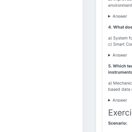
environment
Answer
4. What do
a) System fo
c) Smart Co
Answer
5. Which tec
instrument
a) Mechanic
based data 
Answer
Exerci
Scenario: