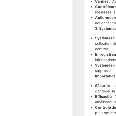
Vannes :
Con
Contrôleurs
mesurées, en
Actionneurs
actionnant 
3. Systèmes
Systèmes S
collectent d
contrôle.
Enregistreu
informations
Systèmes d’
surpression,
Importance d
Sécurité :
Le
dangereuses 
Efficacité :
D
améliorant l’
Contrôle de
pour optimis