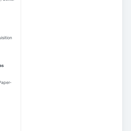
isition
gas
Paper-