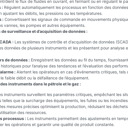
trôlent le flux de fluides en ouvrant, en fermant ou en régulant le p
 :
Régulent automatiquement les processus en fonction des donnée
 ajustant les débits, les pressions ou les températures.
 :
Convertissent les signaux de commande en mouvements physique
les vannes, les pompes et autres équipements.
 de surveillance et d’acquisition de données :
CADA :
Les systèmes de contrôle et d’acquisition de données (SCA
es données de plusieurs instruments et les présentent pour analyse e
rs de données :
Enregistrent les données au fil du temps, fournissan
 historiques pour l’analyse des tendances et l’évaluation des perfor
alarme :
Alertent les opérateurs en cas d’événements critiques, tels 
 le faible débit ou la défaillance de l’équipement.
es instruments dans le pétrole et le gaz :
s instruments surveillent les paramètres critiques, empêchant les sit
telles que la surcharge des équipements, les fuites ou les incendies
es mesures précises optimisent la production, réduisant les déchets
utilisation des ressources.
s processus :
Les instruments permettent des ajustements en temps
er les opérations et garantir une qualité de produit constante.