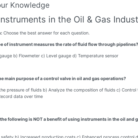
our Knowledge
Instruments in the Oil & Gas Indus
s:
Choose the best answer for each question.
pe of instrument measures the rate of fluid flow through pipelines
 gauge b) Flowmeter c) Level gauge d) Temperature sensor
he main purpose of a control valve in oil and gas operations?
he pressure of fluids b) Analyze the composition of fluids c) Control 
 Record data over time
the following is NOT a benefit of using instruments in the oil and 
safety b) Increased production costs c) Enhanced process control d