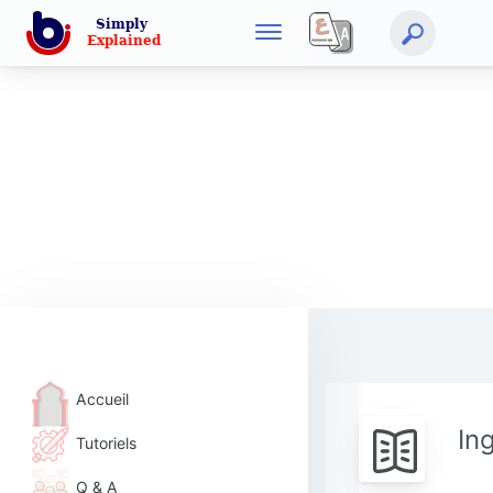
Accueil
In
Tutoriels
Q & A