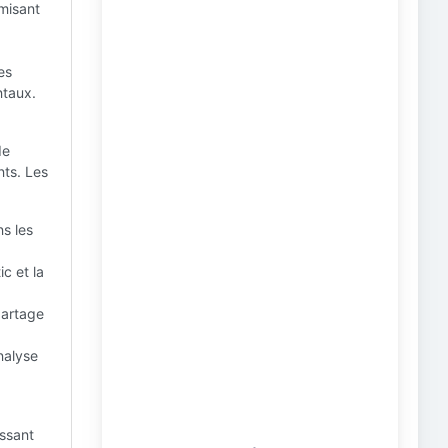
imisant
es
ntaux.
de
nts. Les
ns les
ic et la
 partage
nalyse
issant