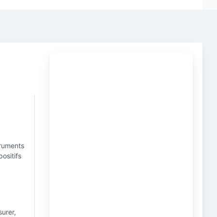
truments
positifs
surer,