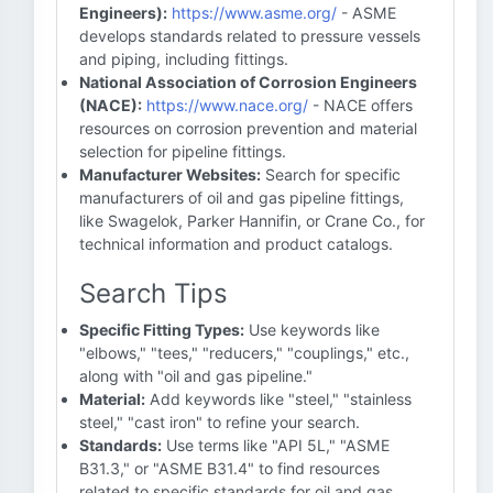
Engineers):
https://www.asme.org/
- ASME
develops standards related to pressure vessels
and piping, including fittings.
National Association of Corrosion Engineers
(NACE):
https://www.nace.org/
- NACE offers
resources on corrosion prevention and material
selection for pipeline fittings.
Manufacturer Websites:
Search for specific
manufacturers of oil and gas pipeline fittings,
like Swagelok, Parker Hannifin, or Crane Co., for
technical information and product catalogs.
Search Tips
Specific Fitting Types:
Use keywords like
"elbows," "tees," "reducers," "couplings," etc.,
along with "oil and gas pipeline."
Material:
Add keywords like "steel," "stainless
steel," "cast iron" to refine your search.
Standards:
Use terms like "API 5L," "ASME
B31.3," or "ASME B31.4" to find resources
related to specific standards for oil and gas