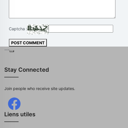
Captcha :
POST COMMENT
---
Stay Connected
Join people who receive site updates.
Liens utiles