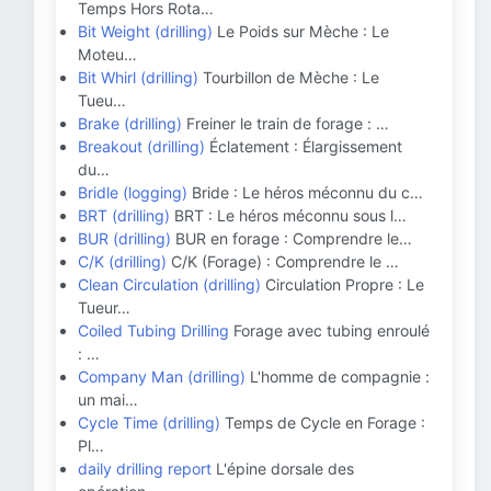
Temps Hors Rota…
Bit Weight (drilling)
Le Poids sur Mèche : Le
Moteu…
Bit Whirl (drilling)
Tourbillon de Mèche : Le
Tueu…
Brake (drilling)
Freiner le train de forage : …
Breakout (drilling)
Éclatement : Élargissement
du…
Bridle (logging)
Bride : Le héros méconnu du c…
BRT (drilling)
BRT : Le héros méconnu sous l…
BUR (drilling)
BUR en forage : Comprendre le…
C/K (drilling)
C/K (Forage) : Comprendre le …
Clean Circulation (drilling)
Circulation Propre : Le
Tueur…
Coiled Tubing Drilling
Forage avec tubing enroulé
: …
Company Man (drilling)
L'homme de compagnie :
un mai…
Cycle Time (drilling)
Temps de Cycle en Forage :
Pl…
daily drilling report
L'épine dorsale des