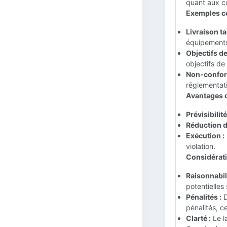
quant aux c
Exemples cou
Livraison t
équipements
Objectifs d
objectifs de
Non-confor
réglementat
Avantages de
Prévisibilité
Réduction de
Exécution :
violation.
Considérati
Raisonnabili
potentielles 
Pénalités :
D
pénalités, ce
Clarté :
Le la