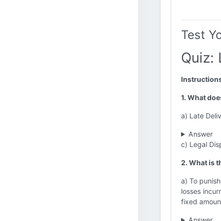
Test Y
Quiz: 
Instruction
1. What does
a) Late Del
Answer
c) Legal Di
2. What is 
a) To punish
losses incur
fixed amount
Answer