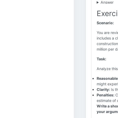
Answer
Exerc
Scenario:
You are revi
includes a c
construction
million per d
Task:
Analyze this
Reasonable
might exper
Clarity:
Is t
Penalties:
Co
estimate of
Write a shor
your argum