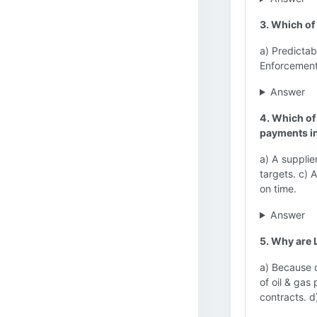
3. Which of 
a) Predictab
Enforcemen
Answer
4. Which of
payments in
a) A supplie
targets. c) 
on time.
Answer
5. Why are L
a) Because c
of oil & gas
contracts. d