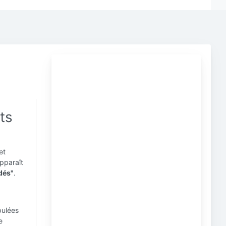
ts
et
pparaît
dés"
.
pulées
e