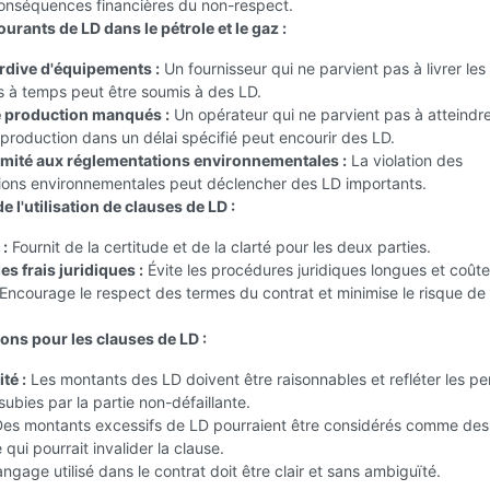
onséquences financières du non-respect.
rants de LD dans le pétrole et le gaz :
ardive d'équipements :
Un fournisseur qui ne parvient pas à livrer les
 à temps peut être soumis à des LD.
e production manqués :
Un opérateur qui ne parvient pas à atteindre
 production dans un délai spécifié peut encourir des LD.
mité aux réglementations environnementales :
La violation des
ions environnementales peut déclencher des LD importants.
 l'utilisation de clauses de LD :
 :
Fournit de la certitude et de la clarté pour les deux parties.
s frais juridiques :
Évite les procédures juridiques longues et coût
Encourage le respect des termes du contrat et minimise le risque de
ons pour les clauses de LD :
té :
Les montants des LD doivent être raisonnables et refléter les pe
subies par la partie non-défaillante.
es montants excessifs de LD pourraient être considérés comme des
 qui pourrait invalider la clause.
ngage utilisé dans le contrat doit être clair et sans ambiguïté.