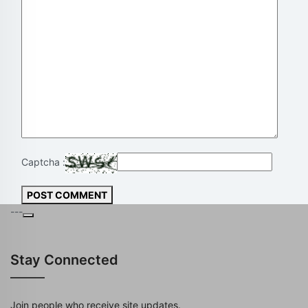
Captcha :
POST COMMENT
---
Stay Connected
Join people who receive site updates.