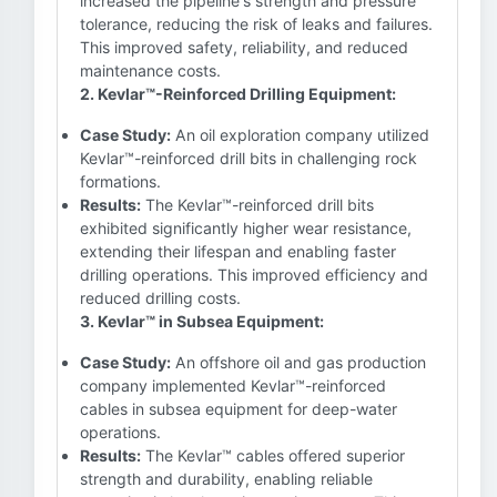
increased the pipeline's strength and pressure
tolerance, reducing the risk of leaks and failures.
This improved safety, reliability, and reduced
maintenance costs.
2. Kevlar™-Reinforced Drilling Equipment:
Case Study:
An oil exploration company utilized
Kevlar™-reinforced drill bits in challenging rock
formations.
Results:
The Kevlar™-reinforced drill bits
exhibited significantly higher wear resistance,
extending their lifespan and enabling faster
drilling operations. This improved efficiency and
reduced drilling costs.
3. Kevlar™ in Subsea Equipment:
Case Study:
An offshore oil and gas production
company implemented Kevlar™-reinforced
cables in subsea equipment for deep-water
operations.
Results:
The Kevlar™ cables offered superior
strength and durability, enabling reliable