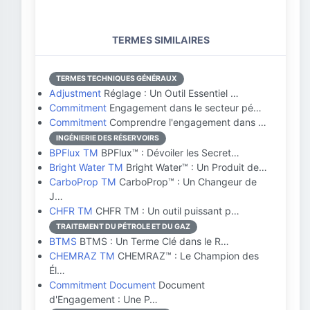
TERMES SIMILAIRES
TERMES TECHNIQUES GÉNÉRAUX
Adjustment
Réglage : Un Outil Essentiel …
Commitment
Engagement dans le secteur pé…
Commitment
Comprendre l'engagement dans …
INGÉNIERIE DES RÉSERVOIRS
BPFlux TM
BPFlux™ : Dévoiler les Secret…
Bright Water TM
Bright Water™ : Un Produit de…
CarboProp TM
CarboProp™ : Un Changeur de
J…
CHFR TM
CHFR TM : Un outil puissant p…
TRAITEMENT DU PÉTROLE ET DU GAZ
BTMS
BTMS : Un Terme Clé dans le R…
CHEMRAZ TM
CHEMRAZ™ : Le Champion des
Él…
Commitment Document
Document
d'Engagement : Une P…