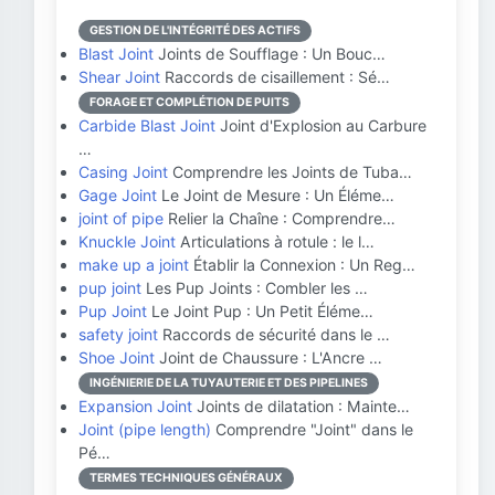
GESTION DE L'INTÉGRITÉ DES ACTIFS
Blast Joint
Joints de Soufflage : Un Bouc…
Shear Joint
Raccords de cisaillement : Sé…
FORAGE ET COMPLÉTION DE PUITS
Carbide Blast Joint
Joint d'Explosion au Carbure
…
Casing Joint
Comprendre les Joints de Tuba…
Gage Joint
Le Joint de Mesure : Un Éléme…
joint of pipe
Relier la Chaîne : Comprendre…
Knuckle Joint
Articulations à rotule : le l…
make up a joint
Établir la Connexion : Un Reg…
pup joint
Les Pup Joints : Combler les …
Pup Joint
Le Joint Pup : Un Petit Éléme…
safety joint
Raccords de sécurité dans le …
Shoe Joint
Joint de Chaussure : L'Ancre …
INGÉNIERIE DE LA TUYAUTERIE ET DES PIPELINES
Expansion Joint
Joints de dilatation : Mainte…
Joint (pipe length)
Comprendre "Joint" dans le
Pé…
TERMES TECHNIQUES GÉNÉRAUX