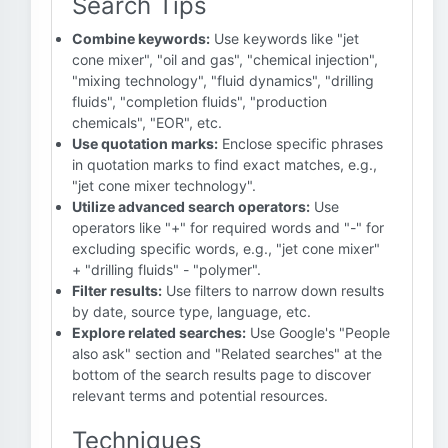
Search Tips
Combine keywords:
Use keywords like "jet
cone mixer", "oil and gas", "chemical injection",
"mixing technology", "fluid dynamics", "drilling
fluids", "completion fluids", "production
chemicals", "EOR", etc.
Use quotation marks:
Enclose specific phrases
in quotation marks to find exact matches, e.g.,
"jet cone mixer technology".
Utilize advanced search operators:
Use
operators like "+" for required words and "-" for
excluding specific words, e.g., "jet cone mixer"
+ "drilling fluids" - "polymer".
Filter results:
Use filters to narrow down results
by date, source type, language, etc.
Explore related searches:
Use Google's "People
also ask" section and "Related searches" at the
bottom of the search results page to discover
relevant terms and potential resources.
Techniques