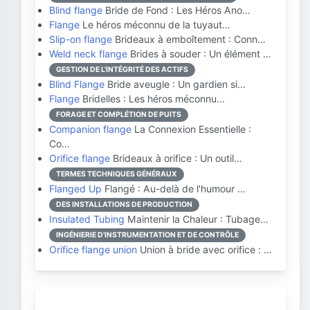
Blind flange
Bride de Fond : Les Héros Ano…
Flange
Le héros méconnu de la tuyaut…
Slip-on flange
Brideaux à emboîtement : Conn…
Weld neck flange
Brides à souder : Un élément …
GESTION DE L'INTÉGRITÉ DES ACTIFS
Blind Flange
Bride aveugle : Un gardien si…
Flange
Bridelles : Les héros méconnu…
FORAGE ET COMPLÉTION DE PUITS
Companion flange
La Connexion Essentielle :
Co…
Orifice flange
Brideaux à orifice : Un outil…
TERMES TECHNIQUES GÉNÉRAUX
Flanged Up
Flangé : Au-delà de l'humour …
DES INSTALLATIONS DE PRODUCTION
Insulated Tubing
Maintenir la Chaleur : Tubage…
INGÉNIERIE D'INSTRUMENTATION ET DE CONTRÔLE
Orifice flange union
Union à bride avec orifice : …