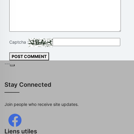
Captcha :
POST COMMENT
---
Stay Connected
Join people who receive site updates.
Liens utiles