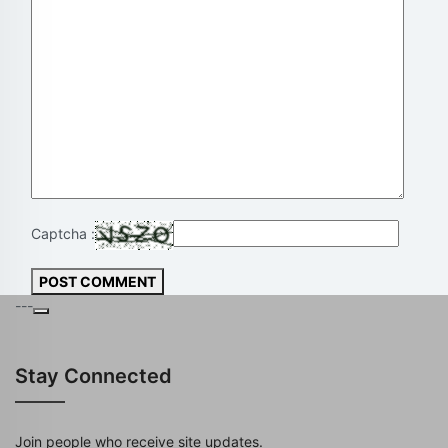
Captcha :
POST COMMENT
---
Stay Connected
Join people who receive site updates.