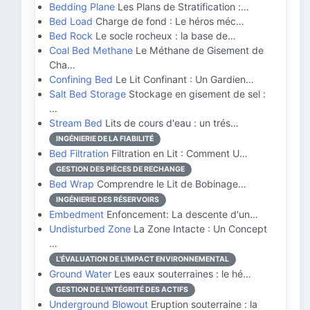
Bedding Plane
Les Plans de Stratification :…
Bed Load
Charge de fond : Le héros méc…
Bed Rock
Le socle rocheux : la base de…
Coal Bed Methane
Le Méthane de Gisement de
Cha…
Confining Bed
Le Lit Confinant : Un Gardien…
Salt Bed Storage
Stockage en gisement de sel :
…
Stream Bed
Lits de cours d'eau : un trés…
INGÉNIERIE DE LA FIABILITÉ
Bed Filtration
Filtration en Lit : Comment U…
GESTION DES PIÈCES DE RECHANGE
Bed Wrap
Comprendre le Lit de Bobinage…
INGÉNIERIE DES RÉSERVOIRS
Embedment
Enfoncement: La descente d'un…
Undisturbed Zone
La Zone Intacte : Un Concept
…
L'ÉVALUATION DE L'IMPACT ENVIRONNEMENTAL
Ground Water
Les eaux souterraines : le hé…
GESTION DE L'INTÉGRITÉ DES ACTIFS
Underground Blowout
Eruption souterraine : la