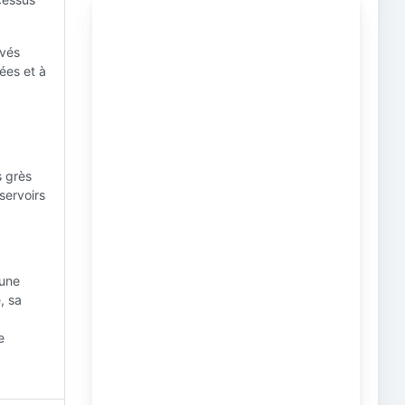
evés
nées et à
s grès
servoirs
 une
, sa
e