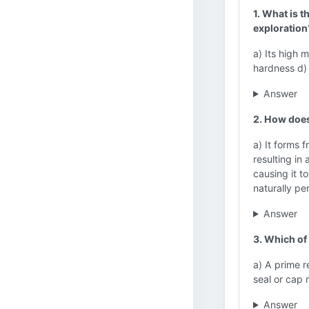
1. What is t
exploration
a) Its high m
hardness d) 
Answer
2. How does
a) It forms 
resulting in 
causing it t
naturally pe
Answer
3. Which of 
a) A prime r
seal or cap 
Answer