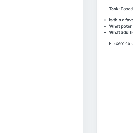
Task:
Based 
Is this a fa
What potent
What additio
Exercice 