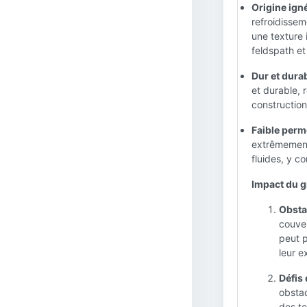
Origine igné
refroidissem
une texture 
feldspath et
Dur et durab
et durable, 
construction
Faible permé
extrêmement 
fluides, y co
Impact du gr
Obsta
couver
peut p
leur e
Défis 
obstac
des te