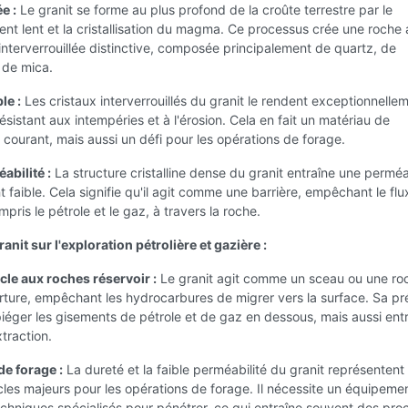
e :
Le granit se forme au plus profond de la croûte terrestre par le
ent lent et la cristallisation du magma. Ce processus crée une roche
interverrouillée distinctive, composée principalement de quartz, de
 de mica.
le :
Les cristaux interverrouillés du granit le rendent exceptionnelle
résistant aux intempéries et à l'érosion. Cela en fait un matériau de
 courant, mais aussi un défi pour les opérations de forage.
abilité :
La structure cristalline dense du granit entraîne une perméa
faible. Cela signifie qu'il agit comme une barrière, empêchant le flu
mpris le pétrole et le gaz, à travers la roche.
anit sur l'exploration pétrolière et gazière :
cle aux roches réservoir :
Le granit agit comme un sceau ou une ro
ture, empêchant les hydrocarbures de migrer vers la surface. Sa p
iéger les gisements de pétrole et de gaz en dessous, mais aussi ent
xtraction.
de forage :
La dureté et la faible perméabilité du granit représentent
les majeurs pour les opérations de forage. Il nécessite un équipemen
chniques spécialisés pour pénétrer, ce qui entraîne souvent des pro