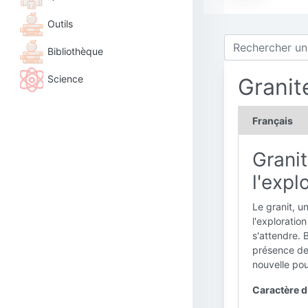
Outils
Bibliothèque
Science
Granit
Français
Granit
l'expl
Le granit, u
l'exploratio
s'attendre. 
présence de
nouvelle pou
Caractère du