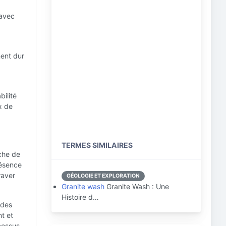
 avec
ment dur
bilité
x de
TERMES SIMILAIRES
che de
résence
raver
GÉOLOGIE ET EXPLORATION
Granite wash
Granite Wash : Une
Histoire d…
 des
t et
cessus