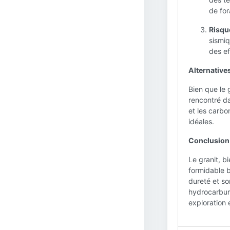
de for
Risque
sismiq
des ef
Alternatives
Bien que le 
rencontré da
et les carbo
idéales.
Conclusion 
Le granit, b
formidable b
dureté et son
hydrocarbure
exploration 