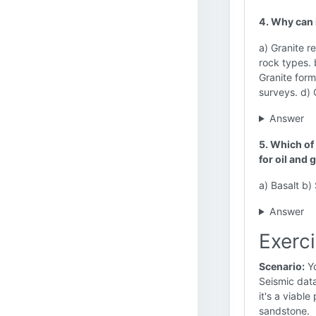
4. Why can 
a) Granite r
rock types. 
Granite form
surveys. d) 
Answer
5. Which of
for oil and 
a) Basalt b)
Answer
Exerci
Scenario:
Yo
Seismic data
it's a viabl
sandstone.