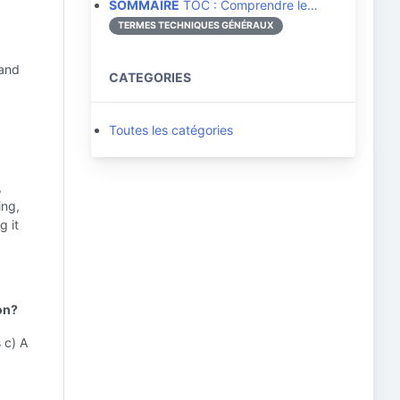
SOMMAIRE
TOC : Comprendre le…
TERMES TECHNIQUES GÉNÉRAUX
 and
CATEGORIES
Toutes les catégories
,
ing,
g it
ion?
s c) A