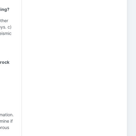
ging?
other
ys. c)
eismic
 rock
mation.
mine if
orous