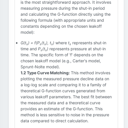
is the most straightforward approach. It involves
measuring pressure during the shut-in period
and calculating the G-function directly using the
following formula (with appropriate units and
constants depending on the chosen leakoff
model):
G(t
) = f(P
(t
), t
)
where
t
represents shut-in
s
s
s
s
s
time and
P
(t
)
represents pressure at shut-in
s
s
time. The specific form of 'f' depends on the
chosen leakoff model (e.g., Carter's model,
Sprunt-Nolte model).
1.2 Type Curve Matching:
This method involves
plotting the measured pressure decline data on
a log-log scale and comparing it to a family of
theoretical G-function curves generated from
various leakoff parameters. The best fit between
the measured data and a theoretical curve
provides an estimate of the G-function. This
method is less sensitive to noise in the pressure
data compared to direct calculation.