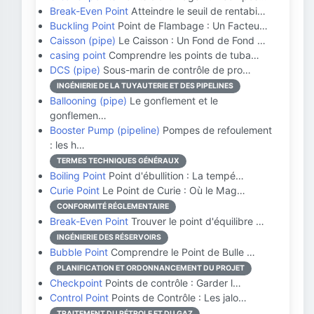
Break-Even Point
Atteindre le seuil de rentabi…
Buckling Point
Point de Flambage : Un Facteu…
Caisson (pipe)
Le Caisson : Un Fond de Fond …
casing point
Comprendre les points de tuba…
DCS (pipe)
Sous-marin de contrôle de pro…
INGÉNIERIE DE LA TUYAUTERIE ET DES PIPELINES
Ballooning (pipe)
Le gonflement et le
gonflemen…
Booster Pump (pipeline)
Pompes de refoulement
: les h…
TERMES TECHNIQUES GÉNÉRAUX
Boiling Point
Point d'ébullition : La tempé…
Curie Point
Le Point de Curie : Où le Mag…
CONFORMITÉ RÉGLEMENTAIRE
Break-Even Point
Trouver le point d'équilibre …
INGÉNIERIE DES RÉSERVOIRS
Bubble Point
Comprendre le Point de Bulle …
PLANIFICATION ET ORDONNANCEMENT DU PROJET
Checkpoint
Points de contrôle : Garder l…
Control Point
Points de Contrôle : Les jalo…
TRAITEMENT DU PÉTROLE ET DU GAZ