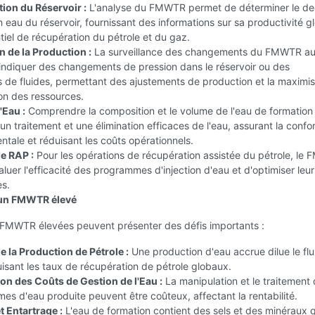
tion du Réservoir :
L'analyse du FMWTR permet de déterminer le de
n eau du réservoir, fournissant des informations sur sa productivité g
tiel de récupération du pétrole et du gaz.
n de la Production :
La surveillance des changements du FMWTR au 
indiquer des changements de pression dans le réservoir ou des
de fluides, permettant des ajustements de production et la maximis
ion des ressources.
'Eau :
Comprendre la composition et le volume de l'eau de formation
 un traitement et une élimination efficaces de l'eau, assurant la confo
tale et réduisant les coûts opérationnels.
de RAP :
Pour les opérations de récupération assistée du pétrole, le
luer l'efficacité des programmes d'injection d'eau et d'optimiser leur
s.
à un FMWTR élevé
 FMWTR élevées peuvent présenter des défis importants :
e la Production de Pétrole :
Une production d'eau accrue dilue le fl
uisant les taux de récupération de pétrole globaux.
n des Coûts de Gestion de l'Eau :
La manipulation et le traitement
es d'eau produite peuvent être coûteux, affectant la rentabilité.
t Entartrage :
L'eau de formation contient des sels et des minéraux q