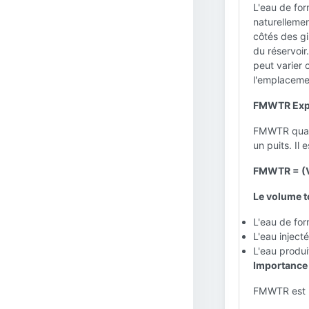
L'eau de fo
naturellemen
côtés des gi
du réservoir
peut varier 
l'emplaceme
FMWTR Exp
FMWTR quanti
un puits. Il 
FMWTR = (Vo
Le volume t
L'eau de for
L'eau inject
L'eau produi
Importance 
FMWTR est u