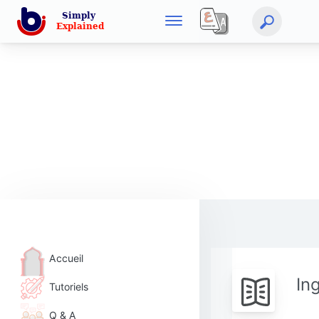
Accueil
In
Tutoriels
Q & A