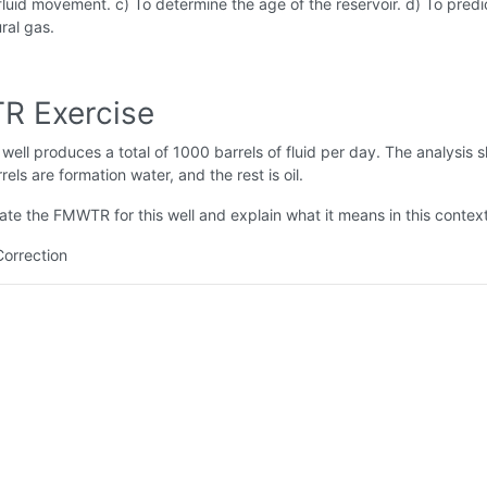
fluid movement. c) To determine the age of the reservoir. d) To predi
ural gas.
 Exercise
well produces a total of 1000 barrels of fluid per day. The analysis 
els are formation water, and the rest is oil.
ate the FMWTR for this well and explain what it means in this context
Correction