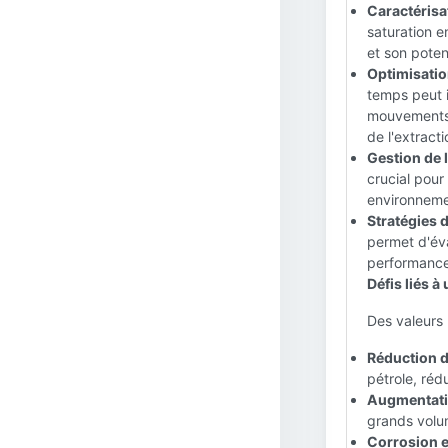
Caractérisa
saturation e
et son poten
Optimisatio
temps peut 
mouvements 
de l'extract
Gestion de l
crucial pour
environnemen
Stratégies 
permet d'éva
performance
Défis liés 
Des valeurs
Réduction d
pétrole, réd
Augmentatio
grands volum
Corrosion e