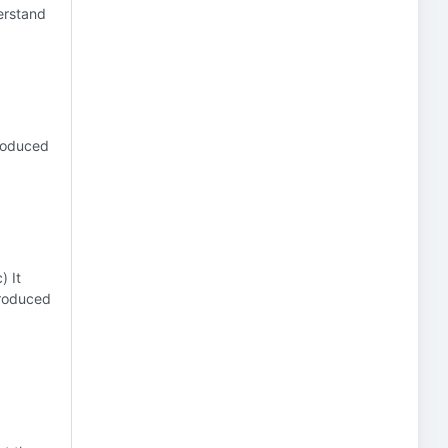
derstand
produced
) It
produced