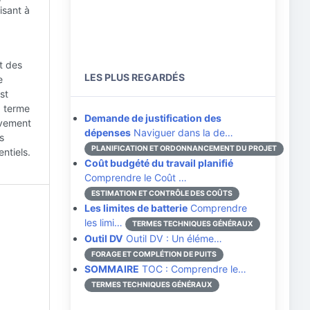
isant à
t des
LES PLUS REGARDÉS
e
st
g terme
Demande de justification des
ivement
dépenses
Naviguer dans la de…
s
PLANIFICATION ET ORDONNANCEMENT DU PROJET
ntiels.
Coût budgété du travail planifié
Comprendre le Coût …
ESTIMATION ET CONTRÔLE DES COÛTS
Les limites de batterie
Comprendre
les limi…
TERMES TECHNIQUES GÉNÉRAUX
Outil DV
Outil DV : Un éléme…
FORAGE ET COMPLÉTION DE PUITS
SOMMAIRE
TOC : Comprendre le…
TERMES TECHNIQUES GÉNÉRAUX