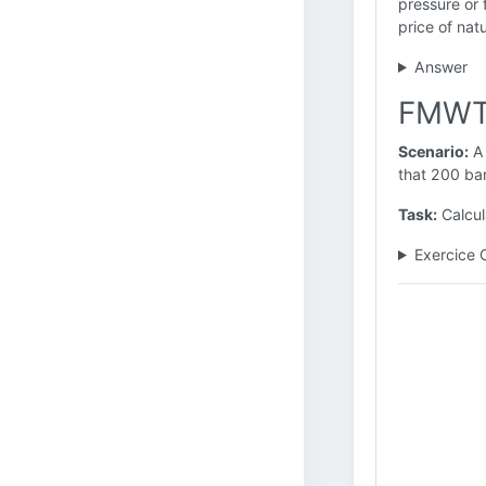
pressure or 
price of nat
Answer
FMWTR
Scenario:
A 
that 200 barr
Task:
Calcul
Exercice 