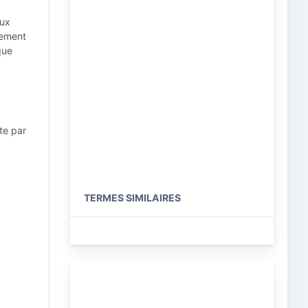
aux
tement
que
te par
TERMES SIMILAIRES