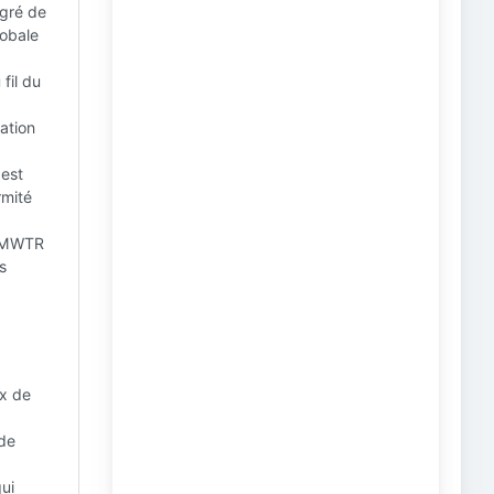
gré de
lobale
fil du
ation
 est
rmité
 FMWTR
s
ux de
 de
ui