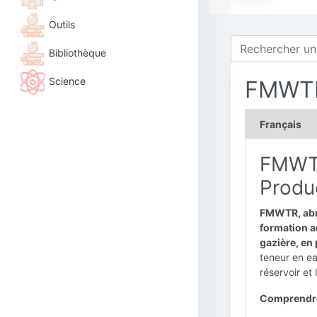
Outils
Bibliothèque
Science
FMWT
Français
FMWTR
Produc
FMWTR, abré
formation au
gazière, en 
teneur en ea
réservoir et
Comprendre