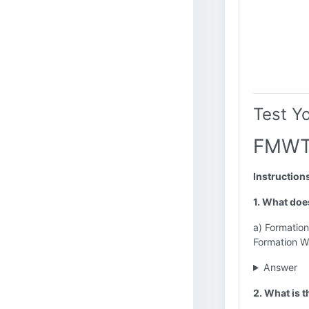
Test Y
FMWT
Instruction
1. What do
a) Formation
Formation Wa
Answer
2. What is 