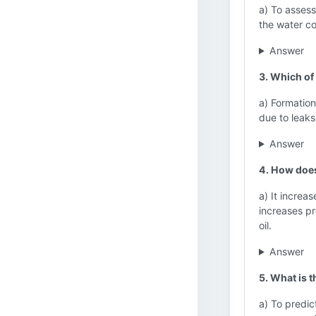
a) To assess
the water co
Answer
3. Which of
a) Formation
due to leaks
Answer
4. How does
a) It increa
increases pr
oil.
Answer
5. What is 
a) To predic