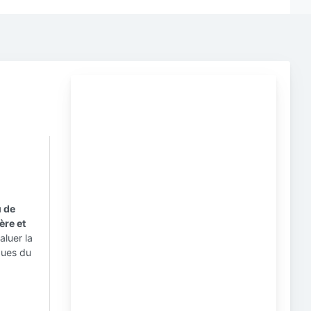
u de
ère et
aluer la
iques du