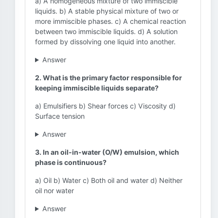
a) A homogeneous mixture of two immiscible
liquids. b) A stable physical mixture of two or
more immiscible phases. c) A chemical reaction
between two immiscible liquids. d) A solution
formed by dissolving one liquid into another.
Answer
2. What is the primary factor responsible for
keeping immiscible liquids separate?
a) Emulsifiers b) Shear forces c) Viscosity d)
Surface tension
Answer
3. In an oil-in-water (O/W) emulsion, which
phase is continuous?
a) Oil b) Water c) Both oil and water d) Neither
oil nor water
Answer