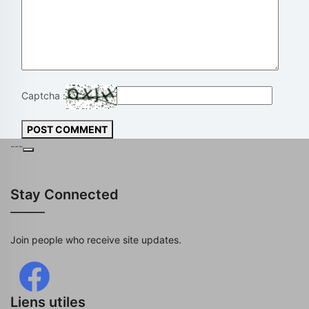
Captcha :
POST COMMENT
---
Stay Connected
Join people who receive site updates.
Liens utiles